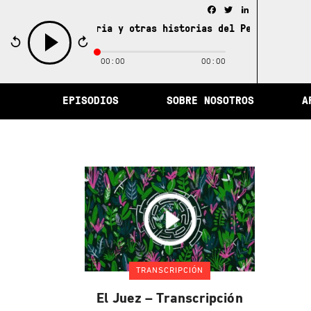
Facebook
Twitter
LinkedIn
iudad de la memoria y otras historias del Perú /
La ciud
00:00
00:00
play
EPISODIOS
SOBRE NOSOTROS
A
TRANSCRIPCIÓN
El Juez – Transcripción