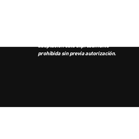
SUS
BOL
Este podcast es propiedad de
Radio Ambulante Studios.
Cualquier copia, distribución o
adaptación está expresamente
prohibida sin previa autorización.