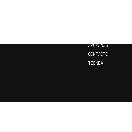
CRÍBETE A NUESTRO
ENLACES ÚTILES
ETÍN
INICIO
EPISODIOS
APRENDE ESPAÑOL
APÓYANOS
CONTACTO
TIENDA