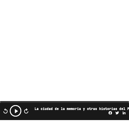
La ciudad de la memoria y otras historias del 
Facebo
Twi
L