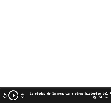
La ciudad de la memoria y otras historias del 
Facebo
Twi
L