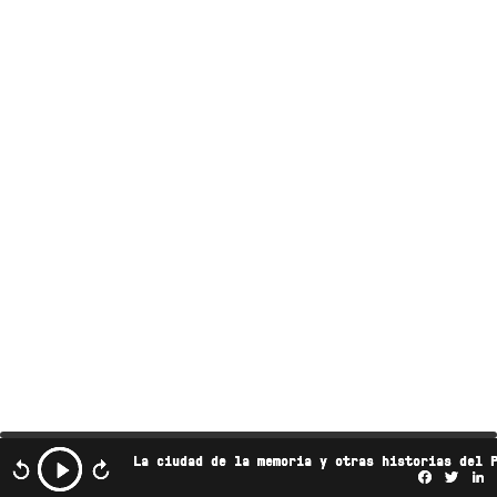
La ciudad de la memoria y otras historias del 
Facebo
Twi
L