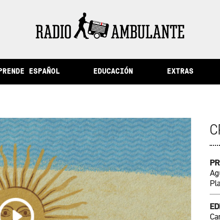
 ciudad de la memoria y otras historias del Perú
PRENDE ESPAÑOL
EDUCACIÓN
EXTRAS
C
PR
Agu
Pl
ED
Ca