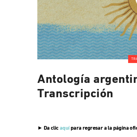
TR
Antología argentin
Transcripción
► Da clic
aquí
para regresar a la página ofic