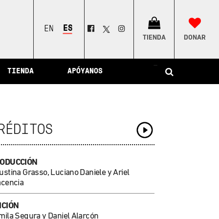
ESPAÑOL
ENGLISH
TIENDA
DONAR
–
TIENDA
APÓYANOS
RÉDITOS
ODUCCIÓN
stina Grasso, Luciano Daniele y Ariel
acencia
ICIÓN
mila Segura y Daniel Alarcón