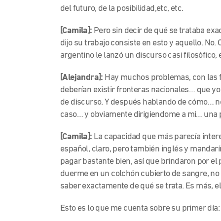
del futuro, de la posibilidad,etc, etc.
[Camila]:
Pero sin decir de qué se trataba exa
dijo su trabajo consiste en esto y aquello. No.
argentino le lanzó un discurso casi filosófico,
[Alejandra]:
Hay muchos problemas, con las fr
deberían existir fronteras nacionales… que y
de discurso. Y después hablando de cómo… no
caso… y obviamente dirigiendome a mi… una 
[Camila]:
La capacidad que más parecía intere
español, claro, pero también inglés y mandarín
pagar bastante bien, así que brindaron por el
duerme en un colchón cubierto de sangre, no
saber exactamente de qué se trata. Es más, el 
Esto es lo que me cuenta sobre su primer día