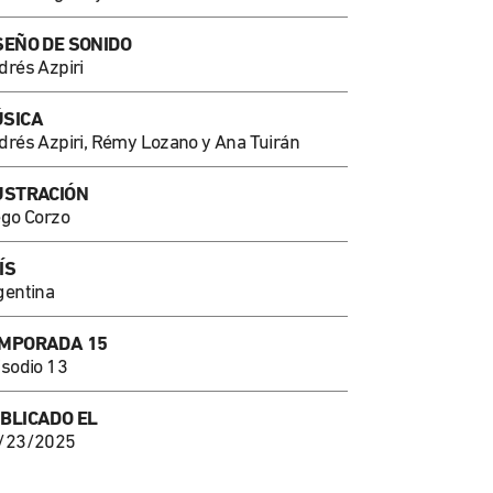
SEÑO DE SONIDO
drés Azpiri
SICA
drés Azpiri, Rémy Lozano y Ana Tuirán
USTRACIÓN
ego Corzo
ÍS
gentina
MPORADA 15
isodio 13
U
BLICADO EL
/23/2025