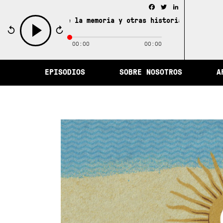
Facebook
Twitter
LinkedIn
La ciudad de la memoria y otras historias del Perú /
La
00:00
00:00
play
EPISODIOS
SOBRE NOSOTROS
A