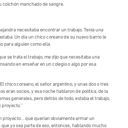
 su colchón manchado de sangre.
lejandra necesitaba encontrar un trabajo. Tenía una
staba. Un día un chico coreano de su nuevo barrio le
jo para alguien como ella.
ue se trata el trabajo, me dijo que necesitaba una
nsando en enseñar en un colegio o algo por esa
El chico coreano, el señor argentino, y unas dos o tres
s eran socios, y esa noche hablaron de política, de la
emas generales, pero detrás de todo, estaba el trabajo,
l proyecto.”
 un proyecto… que querían obviamente armar un
 que yo sea parte de eso, entonces, hablando mucho