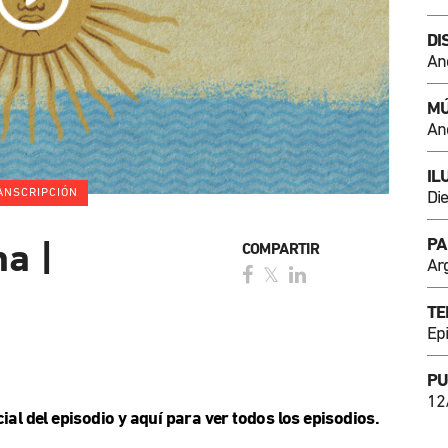
DI
An
MÚ
An
IL
ANSCRIPCIÓN
Di
PA
a |
COMPARTIR
Ar
TE
Ep
P
12
ial del episodio y
aquí
para ver todos los episodios.