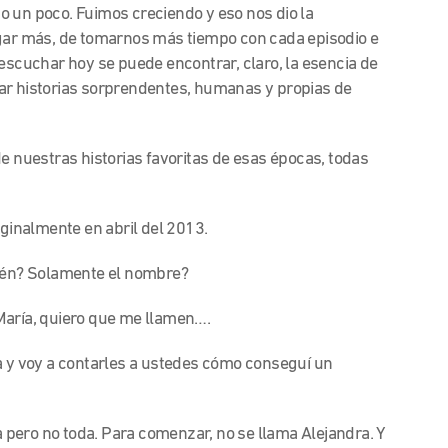
o un poco. Fuimos creciendo y eso nos dio la
igar más, de tomarnos más tiempo con cada episodio e
 escuchar hoy se puede encontrar, claro, la esencia de
ar historias sorprendentes, humanas y propias de
e nuestras historias favoritas de esas épocas, todas
inalmente en abril del 2013.
bién? Solamente el nombre?
aría, quiero que me llamen….
a y voy a contarles a ustedes cómo conseguí un
a pero no toda. Para comenzar, no se llama Alejandra. Y