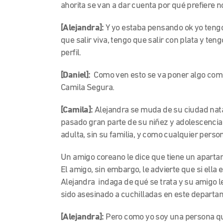
ahorita se van a dar cuenta por qué prefiere
[Alejandra]:
Y yo estaba pensando ok yo tengo
que salir viva, tengo que salir con plata y teng
perfil.
[Daniel]:
Como ven esto se va poner algo com
Camila Segura.
[Camila]:
Alejandra se muda de su ciudad nata
pasado gran parte de su niñez y adolescencia.
adulta, sin su familia, y como cualquier pers
Un amigo coreano le dice que tiene un apartam
El amigo, sin embargo, le advierte que si ella e
Alejandra indaga de qué se trata y su amigo l
sido asesinado a cuchilladas en este departa
[Alejandra]:
Pero como yo soy una persona qu