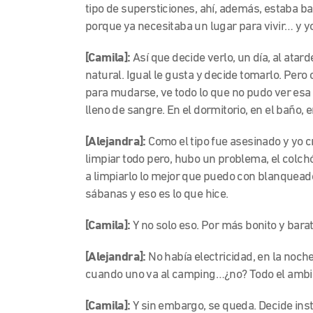
tipo de supersticiones, ahí, además, estaba
porque ya necesitaba un lugar para vivir… y yo 
[Camila]:
Así que decide verlo, un día, al atar
natural. Igual le gusta y decide tomarlo. Pero
para mudarse, ve todo lo que no pudo ver esa 
lleno de sangre. En el dormitorio, en el baño, 
[Alejandra]:
Como el tipo fue asesinado y yo c
limpiar todo pero, hubo un problema, el colch
a limpiarlo lo mejor que puedo con blanquead
sábanas y eso es lo que hice.
[Camila]:
Y no solo eso. Por más bonito y bar
[Alejandra]:
No había electricidad, en la noch
cuando uno va al camping…¿no? Todo el ambien
[Camila]:
Y sin embargo, se queda. Decide ins