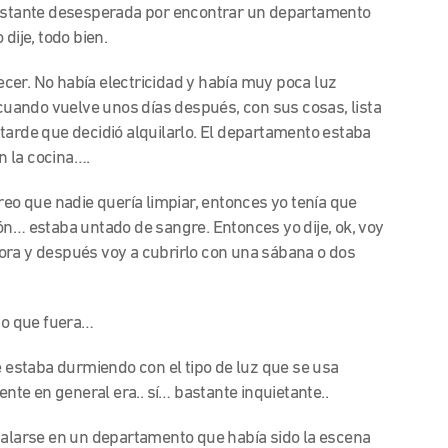
 bastante desesperada por encontrar un departamento
dije, todo bien.
decer. No había electricidad y había muy poca luz
 cuando vuelve unos días después, con sus cosas, lista
tarde que decidió alquilarlo. El departamento estaba
en la cocina….
reo que nadie quería limpiar, entonces yo tenía que
ón… estaba untado de sangre. Entonces yo dije, ok, voy
ora y después voy a cubrirlo con una sábana o dos
ato que fuera…
e estaba durmiendo con el tipo de luz que se usa
te en general era.. sí… bastante inquietante..
talarse en un departamento que había sido la escena