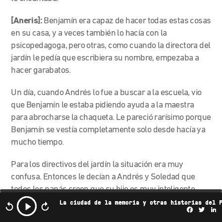
[Aneris]:
Benjamín era capaz de hacer todas estas cosas
en su casa, y a veces también lo hacía con la
psicopedagoga, pero otras, como cuando la directora del
jardín le pedía que escribiera su nombre, empezaba a
hacer garabatos.
Un día, cuando Andrés lo fue a buscar a la escuela, vio
que Benjamín le estaba pidiendo ayuda a la maestra
para abrocharse la chaqueta. Le pareció rarísimo porque
Benjamín se vestía completamente solo desde hacía ya
mucho tiempo.
Para los directivos del jardín la situación era muy
confusa. Entonces le decían a Andrés y Soledad que
todos los papás creen que su hijo es muy inteligente
pero que cuando le habían pedido a Benjamín que
La ciudad de la memoria y otras historias del 
Facebo
Twi
L
escribiera su nombre, no había hecho más que un