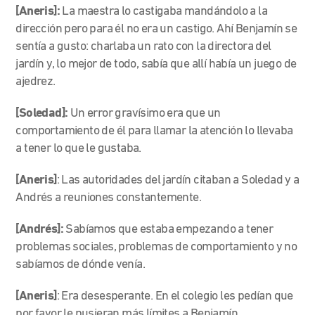
[Aneris]:
La maestra lo castigaba mandándolo a la
dirección pero para él no era un castigo. Ahí Benjamín se
sentía a gusto: charlaba un rato con la directora del
jardín y, lo mejor de todo, sabía que allí había un juego de
ajedrez.
[Soledad]:
Un error gravísimo era que un
comportamiento de él para llamar la atención lo llevaba
a tener lo que le gustaba.
[Aneris]
: Las autoridades del jardín citaban a Soledad y a
Andrés a reuniones constantemente.
[Andrés]:
Sabíamos que estaba empezando a tener
problemas sociales, problemas de comportamiento y no
sabíamos de dónde venía.
[Aneris]
: Era desesperante. En el colegio les pedían que
por favor le pusieran más límites a Benjamín.