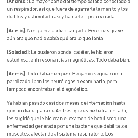
[Andrés]:
La mayor parte del tiempo estaba conectado a
un respirador, así que fuera de agarrarle la manito y los
deditos y estimularlo así y hablarle… poco y nada.
[Aneris]:
Ni siquiera podían cargarlo. Pero más grave
aún era que nadie sabía qué era lo que tenía.
[Soledad]:
Le pusieron sonda, catéter, le hicieron
estudios… ehh resonancias magnéticas. Todo daba bien.
[Aneris]
: Todo daba bien pero Benjamín seguía como
paralizado. Iban los neurólogos a examinarlo, pero
tampoco encontraban el diagnóstico.
Ya habían pasado casi dos meses de internación hasta
que un día, el papá de Andrés, que es pediatra jubilado,
les sugirió que le hicieran el examen de botulismo, una
enfermedad generada por una bacteria que debilita los
músculos, afectando al sistema respiratorio. Los