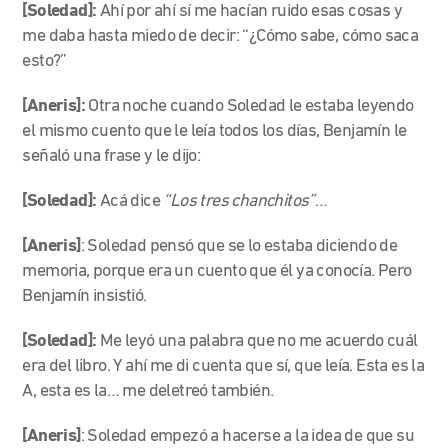
[Soledad]:
Ahí por ahí sí me hacían ruido esas cosas y
me daba hasta miedo de decir: “¿Cómo sabe, cómo saca
esto?”
[Aneris]:
Otra noche cuando Soledad le estaba leyendo
el mismo cuento que le leía todos los días, Benjamín le
señaló una frase y le dijo:
[Soledad]:
Acá dice
“Los tres chanchitos”
…
[Aneris]
: Soledad pensó que se lo estaba diciendo de
memoria, porque era un cuento que él ya conocía. Pero
Benjamín insistió.
[Soledad]:
Me leyó una palabra que no me acuerdo cuál
era del libro. Y ahí me di cuenta que sí, que leía. Esta es la
A, esta es la… me deletreó también.
[Aneris]
: Soledad empezó a hacerse a la idea de que su