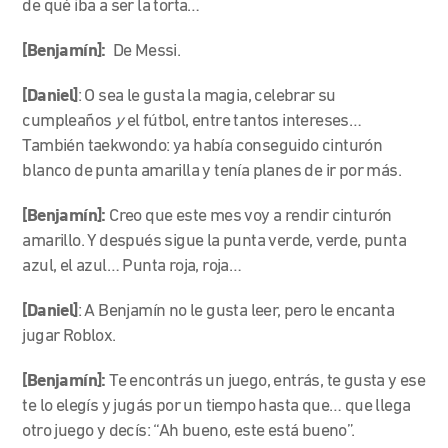
de qué iba a ser la torta…
[Benjamín]:
De Messi.
[Daniel]
: O sea le gusta la magia, celebrar su
cumpleaños
y
el fútbol, entre tantos intereses…
También taekwondo: ya había conseguido cinturón
blanco de punta amarilla y tenía planes de ir por más.
[Benjamín]:
Creo que este mes voy a rendir cinturón
amarillo. Y después sigue la punta verde, verde, punta
azul, el azul… Punta roja, roja…
[Daniel]
: A Benjamín no le gusta leer, pero le encanta
jugar Roblox.
[Benjamín]
:
Te encontrás un juego, entrás, te gusta y ese
te lo elegís y jugás por un tiempo hasta que… que llega
otro juego y decís: “Ah bueno, este está bueno”.