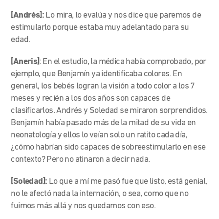
[Andrés]:
Lo mira, lo evalúa y nos dice que paremos de
estimularlo porque estaba muy adelantado para su
edad.
[Aneris]
: En el estudio, la médica había comprobado, por
ejemplo, que Benjamín ya identificaba colores. En
general, los bebés logran la visión a todo color a los 7
meses y recién a los dos años son capaces de
clasificarlos. Andrés y Soledad se miraron sorprendidos.
Benjamín había pasado más de la mitad de su vida en
neonatología y ellos lo veían solo un ratito cada día,
¿cómo habrían sido capaces de sobreestimularlo en ese
contexto? Pero no atinaron a decir nada.
[Soledad]:
Lo que a mí me pasó fue que listo, está genial,
no le afectó nada la internación, o sea, como que no
fuimos más allá y nos quedamos con eso.