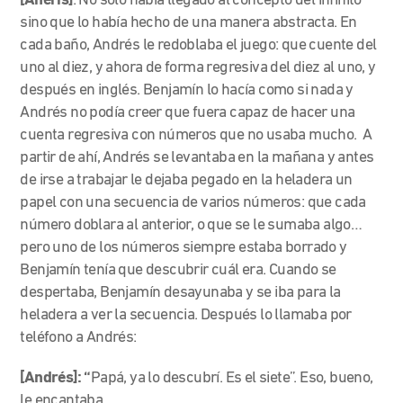
[Aneris]
: No solo había llegado al concepto del infinito
sino que lo había hecho de una manera abstracta. En
cada baño, Andrés le redoblaba el juego: que cuente del
uno al diez, y ahora de forma regresiva del diez al uno, y
después en inglés. Benjamín lo hacía como si nada y
Andrés no podía creer que fuera capaz de hacer una
cuenta regresiva con números que no usaba mucho. A
partir de ahí, Andrés se levantaba en la mañana y antes
de irse a trabajar le dejaba pegado en la heladera un
papel con una secuencia de varios números: que cada
número doblara al anterior, o que se le sumaba algo…
pero uno de los números siempre estaba borrado y
Benjamín tenía que descubrir cuál era. Cuando se
despertaba, Benjamín desayunaba y se iba para la
heladera a ver la secuencia. Después lo llamaba por
teléfono a Andrés:
[Andrés]: “
Papá, ya lo descubrí. Es el siete”. Eso, bueno,
le encantaba.