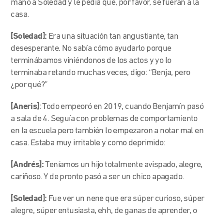
mano a Soledad y le pedía que, por favor, se fueran a la
casa.
[Soledad]:
Era una situación tan angustiante, tan
desesperante. No sabía cómo ayudarlo porque
terminábamos viniéndonos de los actos y yo lo
terminaba retando muchas veces, digo: “Benja, pero
¿por qué?”
[Aneris]
: Todo empeoró en 2019, cuando Benjamín pasó
a sala de 4. Seguía con problemas de comportamiento
en la escuela pero también lo empezaron a notar mal en
casa. Estaba muy irritable y como deprimido:
[Andrés]:
Teníamos un hijo totalmente avispado, alegre,
cariñoso. Y de pronto pasó a ser un chico apagado.
[Soledad]:
Fue ver un nene que era súper curioso, súper
alegre, súper entusiasta, ehh, de ganas de aprender, o