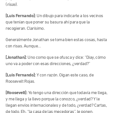
(
risas
).
[Luis Fernando]:
Un dibujo para indicarle a los vecinos
que tenían que poner su basura ahí para que la
recogieran. Clarísimo
.
Generalmente Jonathan se toma bien estas cosas, hasta
con risas. Aunque…
[Jonathan]:
Uno como que se ofusca y dice: “Diay, cómo
uno va a poder con esas direcciones, ¿verdad?”
[Luis Fernando]:
Y con razón. Oigan este caso, de
Roosevelt Rojas.
[Roosevelt]:
Yo tengo una dirección que todavía me llega,
y me llega y la llevo porque la conozco, ¿verdad? Y le
llegan envíos internacionales y de todo, ¿verdad? Cartas,
de todo. Eh, “la casa de las mecedoras”, le ponen.