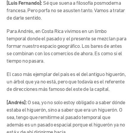
[Luis Fernando]:
Sé que suena a filosofía posmoderna
francesa. Pero porfa no se asusten tanto. Vamos a tratar
de darle sentido.
Para Andrés, en Costa Rica vivimos en un limbo
temporal donde el pasado y el presente se mezclan para
formar nuestro espacio geográfico. Los bares de antes
se combinan con los comercios de ahora. Es como si el
tiempo no pasara.
El caso más ejemplar del país es el del antiguo higuerón,
un árbol que ya no está, pero que todavía es el referente
de direcciones más famoso del este de la capital.
[Andrés]:
O sea, yo no solo estoy obligado a saber dónde
estaba el higuerón, sino a saber que era un higuerón. O
sea, tengo que remitirme al pasado temporal que
además es un pasado espacial porque el higuerón ya no
está y de ahí dirigirme hacia.