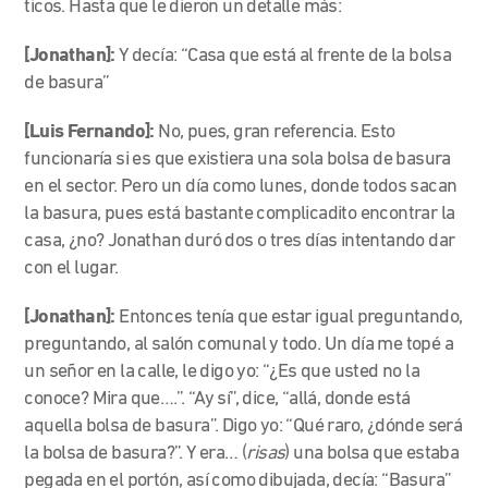
ticos. Hasta que le dieron un detalle más:
[Jonathan]:
Y decía: “Casa que está al frente de la bolsa
de basura”
[Luis Fernando]:
No, pues, gran referencia. Esto
funcionaría si es que existiera una sola bolsa de basura
en el sector. Pero un día como lunes, donde todos sacan
la basura, pues está bastante complicadito encontrar la
casa, ¿no? Jonathan duró dos o tres días intentando dar
con el lugar.
[Jonathan]:
Entonces tenía que estar igual preguntando,
preguntando, al salón comunal y todo. Un día me topé a
un señor en la calle, le digo yo: “¿Es que usted no la
conoce? Mira que….”. “Ay sí”, dice, “allá, donde está
aquella bolsa de basura”. Digo yo: “Qué raro, ¿dónde será
la bolsa de basura?”. Y era… (
risas
) una bolsa que estaba
pegada en el portón, así como dibujada, decía: “Basura”