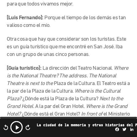
para que todos vivamos mejor.
[Luis Fernando]:
Porque el tiempo de los demás es tan
valioso como el mío.
Otra cosa que hay que considerar son los turistas. Este
es un guía turístico que me encontré en San José. Iba
con un grupo de unas cinco personas.
[Guía turístico]:
La dirección del Teatro Nacional.
Where
is the National Theatre? The address. The National
Theatre is next to the
Plaza de la Cultura. El Teatro está a
la par de la Plaza de la Cultura.
Where is the Cultural
Plaza?
¿Dónde está la Plaza de la Cultura?
Next to the
Grand Hotel.
A la par del Gran Hotel.
Where is the Grand
Hotel?
¿Dónde está el Gran Hotel?
In front of
el Ministerio
de Hacienda
.
En frente del Ministerio de Hacienda.
La ciudad de la memoria y otras historias del 
Where is the
Ministerio de Hacienda
? In front of the
Facebo
Twi
L