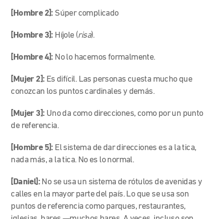
[Hombre 2]:
Súper complicado
[Hombre 3]:
Híjole (
risa
).
[Hombre 4]:
No lo hacemos formalmente.
[Mujer 2]:
Es difícil. Las personas cuesta mucho que
conozcan los puntos cardinales y demás.
[Mujer 3]:
Uno da como direcciones, como por un punto
de referencia.
[Hombre 5]:
El sistema de dar direcciones es a la tica,
nada más, a la tica. No es lo normal.
[Daniel]:
No se usa un sistema de rótulos de avenidas y
calles en la mayor parte del país. Lo que se usa son
puntos de referencia como parques, restaurantes,
iglesias, bares —muchos bares. A veces, incluso son