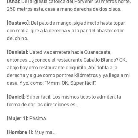
[Ana]:
De la iglesia católica del Porvenir 50 metros norte,
250 metros este, casa a mano derecha de dos pisos.
[Gustavo]:
Del palo de mango, siga directo hasta topar
con malla, gire a la derecha y a la par del abastecedor
del chino.
[Daniela]:
Usted va carretera hacia Guanacaste,
entonces… ¿conoce el restaurante Caballo Blanco? OK,
abajo hay otro restaurante chiquitito. Ahí dobla a la
derecha y sigue como por tres kilómetros y ya llega a mi
casa. Y yo, como: “Mmm, OK. Súper fácil”.
[Daniel]:
Súper fácil. Los mismos ticos lo admiten: la
forma de dar las direcciones es…
[Mujer 1]:
Pésima.
[Hombre 1]:
Muy mal.