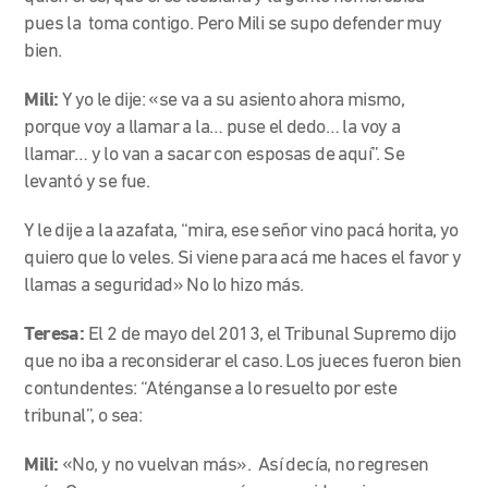
pues la toma contigo. Pero Mili se supo defender muy
bien.
Mili:
Y yo le dije: «se va a su asiento ahora mismo,
porque voy a llamar a la… puse el dedo… la voy a
llamar… y lo van a sacar con esposas de aquí”. Se
levantó y se fue.
Y le dije a la azafata, “mira, ese señor vino pacá horita, yo
quiero que lo veles. Si viene para acá me haces el favor y
llamas a seguridad» No lo hizo más.
Teresa:
El 2 de mayo del 2013, el Tribunal Supremo dijo
que no iba a reconsiderar el caso. Los jueces fueron bien
contundentes: “Aténganse a lo resuelto por este
tribunal”, o sea:
Mili:
«No, y no vuelvan más». Así decía, no regresen