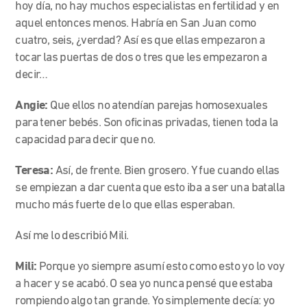
hoy día, no hay muchos especialistas en fertilidad y en
aquel entonces menos. Habría en San Juan como
cuatro, seis, ¿verdad? Así es que ellas empezaron a
tocar las puertas de dos o tres que les empezaron a
decir…
Angie:
Que ellos no atendían parejas homosexuales
para tener bebés. Son oficinas privadas, tienen toda la
capacidad para decir que no.
Teresa:
Así, de frente. Bien grosero. Y fue cuando ellas
se empiezan a dar cuenta que esto iba a ser una batalla
mucho más fuerte de lo que ellas esperaban.
Así me lo describió Mili.
Mili:
Porque yo siempre asumí esto como esto yo lo voy
a hacer y se acabó. O sea yo nunca pensé que estaba
rompiendo algo tan grande. Yo simplemente decía: yo