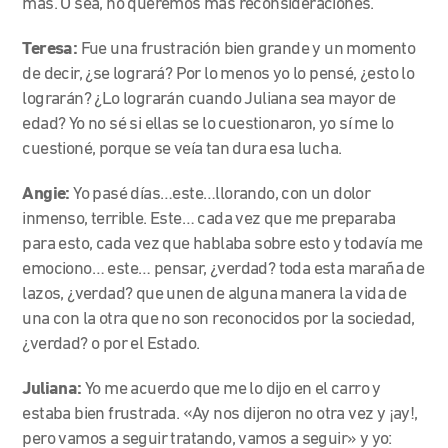
más. O sea, no queremos más reconsideraciones.
Teresa:
Fue una frustración bien grande y un momento
de decir, ¿se logrará? Por lo menos yo lo pensé, ¿esto lo
lograrán? ¿Lo lograrán cuando Juliana sea mayor de
edad? Yo no sé si ellas se lo cuestionaron, yo sí me lo
cuestioné, porque se veía tan dura esa lucha.
Angie:
Yo pasé días…este…llorando, con un dolor
inmenso, terrible. Este… cada vez que me preparaba
para esto, cada vez que hablaba sobre esto y todavía me
emociono… este… pensar, ¿verdad? toda esta maraña de
lazos, ¿verdad? que unen de alguna manera la vida de
una con la otra que no son reconocidos por la sociedad,
¿verdad? o por el Estado.
Juliana:
Yo me acuerdo que me lo dijo en el carro y
estaba bien frustrada. «Ay nos dijeron no otra vez y ¡ay!,
pero vamos a seguir tratando, vamos a seguir» y yo: