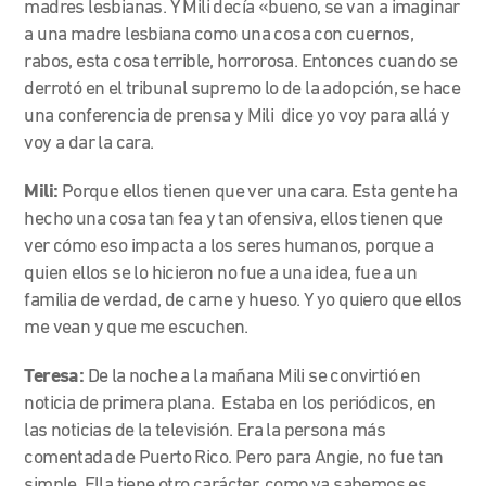
madres lesbianas. Y Mili decía «bueno, se van a imaginar
a una madre lesbiana como una cosa con cuernos,
rabos, esta cosa terrible, horrorosa. Entonces cuando se
derrotó en el tribunal supremo lo de la adopción, se hace
una conferencia de prensa y Mili dice yo voy para allá y
voy a dar la cara.
Mili:
Porque ellos tienen que ver una cara. Esta gente ha
hecho una cosa tan fea y tan ofensiva, ellos tienen que
ver cómo eso impacta a los seres humanos, porque a
quien ellos se lo hicieron no fue a una idea, fue a un
familia de verdad, de carne y hueso. Y yo quiero que ellos
me vean y que me escuchen.
Teresa:
De la noche a la mañana Mili se convirtió en
noticia de primera plana. Estaba en los periódicos, en
las noticias de la televisión. Era la persona más
comentada de Puerto Rico. Pero para Angie, no fue tan
simple. Ella tiene otro carácter, como ya sabemos es