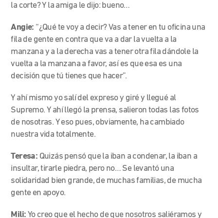
la corte? Y la amiga le dijo: bueno…
Angie:
“¿Qué te voy a decir? Vas a tener en tu oficina una
fila de gente en contra que va a dar la vuelta a la
manzana y a la derecha vas a tener otra fila dándole la
vuelta a la manzana a favor, así es que esa es una
decisión que tú tienes que hacer”.
Y ahí mismo yo salí del expreso y giré y llegué al
Supremo. Y ahí llegó la prensa, salieron todas las fotos
de nosotras. Y eso pues, obviamente, ha cambiado
nuestra vida totalmente.
Teresa:
Quizás pensó que la iban a condenar, la iban a
insultar, tirarle piedra, pero no… Se levantó una
solidaridad bien grande, de muchas familias, de mucha
gente en apoyo.
Mili:
Yo creo que el hecho de que nosotros saliéramos y