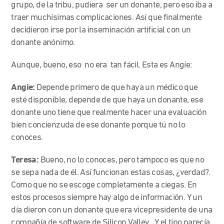
grupo, de la tribu, pudiera ser un donante, pero eso iba a
traer muchísimas complicaciones. Así que finalmente
decidieron irse por la inseminación artificial con un
donante anónimo.
Aunque, bueno, eso no era tan fácil. Esta es Angie:
Angie:
Depende primero de que haya un médico que
esté disponible, depende de que haya un donante, ese
donante uno tiene que realmente hacer una evaluación
bien concienzuda de ese donante porque tú no lo
conoces.
Teresa:
Bueno, no lo conoces, pero tampoco es que no
se sepa nada de él. Así funcionan estas cosas, ¿verdad?.
Como que no se escoge completamente a ciegas. En
estos procesos siempre hay algo de información. Y un
día dieron con un donante que era vicepresidente de una
compañía de software de Silicon Valley
.
Y el tipo parecía