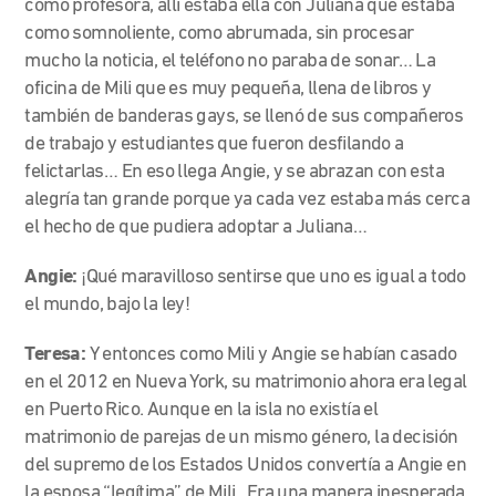
como profesora, allí estaba ella con Juliana que estaba
como somnoliente, como abrumada, sin procesar
mucho la noticia, el teléfono no paraba de sonar… La
oficina de Mili que es muy pequeña, llena de libros y
también de banderas gays, se llenó de sus compañeros
de trabajo y estudiantes que fueron desfilando a
felictarlas… En eso llega Angie, y se abrazan con esta
alegría tan grande porque ya cada vez estaba más cerca
el hecho de que pudiera adoptar a Juliana…
Angie:
¡Qué maravilloso sentirse que uno es igual a todo
el mundo, bajo la ley!
Teresa:
Y entonces como Mili y Angie se habían casado
en el 2012 en Nueva York, su matrimonio ahora era legal
en Puerto Rico. Aunque en la isla no existía el
matrimonio de parejas de un mismo género, la decisión
del supremo de los Estados Unidos convertía a Angie en
la esposa “legítima” de Mili. Era una manera inesperada