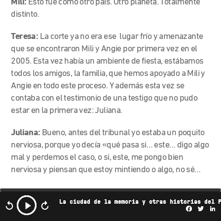
Mili:
Esto fue como otro país. Otro planeta. Totalmente
distinto.
Teresa:
La corte ya no era ese lugar frío y amenazante
que se encontraron Mili y Angie por primera vez en el
2005. Esta vez había un ambiente de fiesta, estábamos
todos los amigos, la familia, que hemos apoyado a Mili y
Angie en todo este proceso. Y además esta vez se
contaba con el testimonio de una testigo que no pudo
estar en la primera vez: Juliana.
Juliana:
Bueno, antes del tribunal yo estaba un poquito
nerviosa, porque yo decía «qué pasa si… este… digo algo
mal y perdemos el caso, o si, este, me pongo bien
nerviosa y piensan que estoy mintiendo o algo, no sé…
Teresa:
Cuando fue su turno de testificar, la jueza le
La ciudad de la memoria y otras historias del 
empezó a hacer preguntas…
Facebo
Twi
L