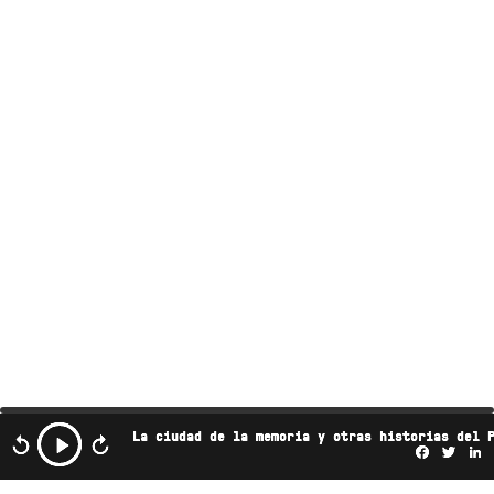
La ciudad de la memoria y otras historias del 
Facebo
Twi
L