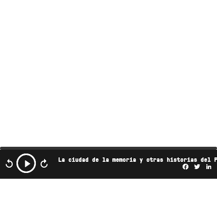
La ciudad de la memoria y otras historias del 
Facebo
Twi
L