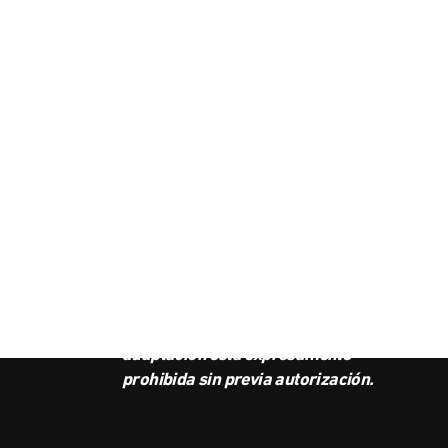
SUS
BOL
Este podcast es propiedad de
Radio Ambulante Studios.
Cualquier copia, distribución o
adaptación está expresamente
prohibida sin previa autorización.