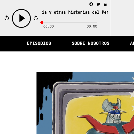
Facebook
Twitter
LinkedIn
ad de la memoria y otras historias del Perú /
La ciudad 
00:00
00:00
play
EPISODIOS
SOBRE NOSOTROS
A