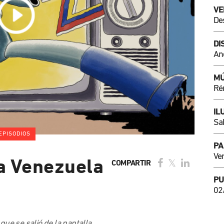
VE
De
DI
An
MÚ
Ré
IL
Sa
EPISODIOS
PA
Ve
a Venezuela
COMPARTIR
PU
02
que se salió de la pantalla.