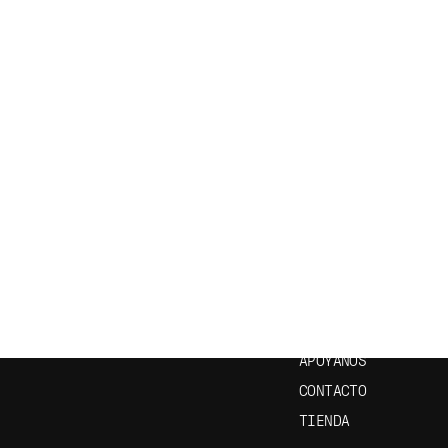
CRÍBETE A NUESTRO
ENLACES ÚTILES
ETÍN
INICIO
EPISODIOS
APRENDE ESPAÑOL
APÓYANOS
CONTACTO
TIENDA