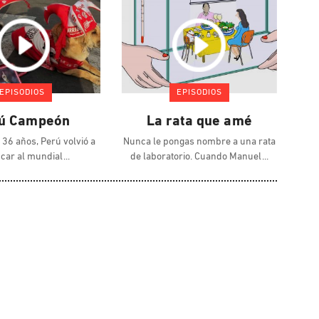
EPISODIOS
EPISODIOS
ú Campeón
La rata que amé
36 años, Perú volvió a
Nunca le pongas nombre a una rata
ficar al mundial
de laboratorio. Cuando Manuel