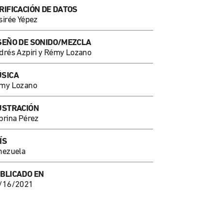
RIFICACIÓN DE DATOS
sirée Yépez
SEÑO DE SONIDO/MEZCLA
drés Azpiri y Rémy Lozano
SICA
my Lozano
USTRACIÓN
brina Pérez
ÍS
nezuela
BLICADO EN
/16/2021