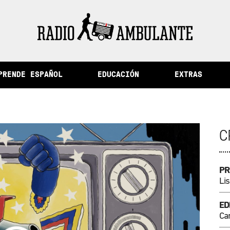
de la memoria y otras historias del Perú
PRENDE ESPAÑOL
EDUCACIÓN
EXTRAS
C
PR
Lis
ED
Ca