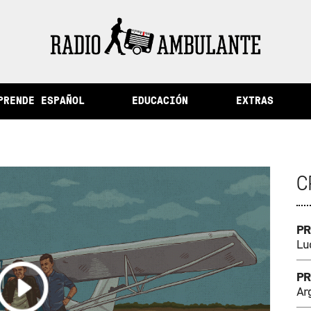
de la memoria y otras historias del Perú
PRENDE ESPAÑOL
EDUCACIÓN
EXTRAS
C
PR
Luc
PR
Ar