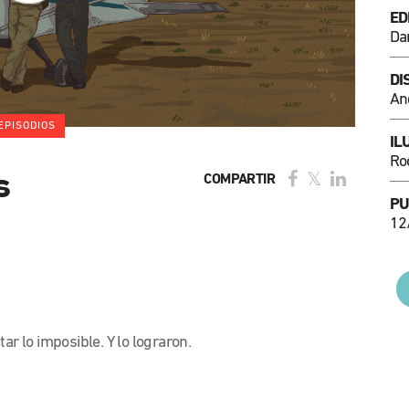
ED
Da
DI
An
EPISODIOS
IL
Ro
s
COMPARTIR
PU
12
 lo imposible. Y lo lograron.