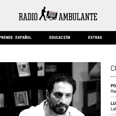
as del Perú /
La ciudad de la memoria y otras historias d
PRENDE ESPAÑOL
EDUCACIÓN
EXTRAS
C
PO
Ra
LU
La