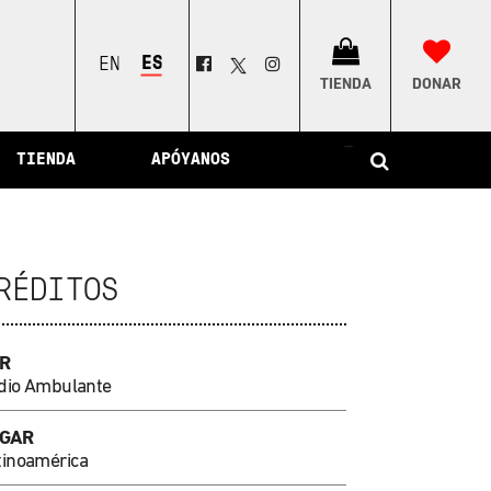
el Perú
ESPAÑOL
ENGLISH
TIENDA
DONAR
–
TIENDA
APÓYANOS
RÉDITOS
R
dio Ambulante
GAR
tinoamérica