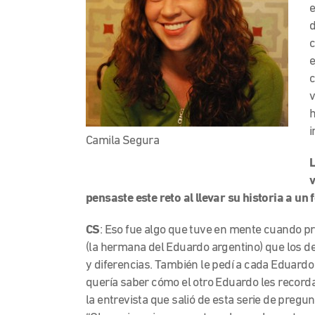
e
d
c
e
c
v
h
i
Camila Segura
L
v
pensaste este reto al llevar su historia a un
CS
: Eso fue algo que tuve en mente cuando pre
(la hermana del Eduardo argentino) que los de
y diferencias. También le pedí a cada Eduardo
quería saber cómo el otro Eduardo les recor
la entrevista que salió de esta serie de preg