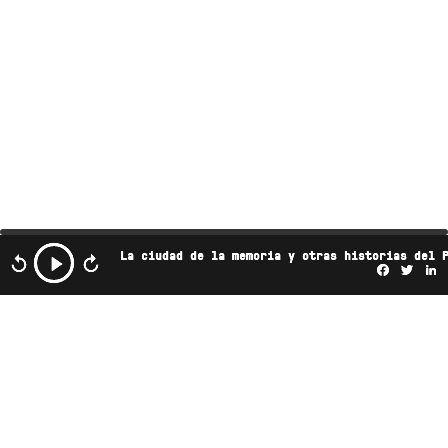
La ciudad de la memoria y otras historias del 
Facebo
Twi
L
Este podcast es propiedad de Radio Ambulante
Studios. Cualquier copia, distribución o adaptación