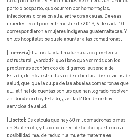
la región fue de 74. Son muertes de mujeres en labor de
parto o posparto, que ocurren por hemorragias,
infecciones o presión alta, entre otras cauas. De esas
muertes, en el primer trimestre de 2019, 6 de cada 10
correspondieron a mujeres indígenas guatemaltecas. Y
en los hospitales se suele apuntar a las comadronas.
[Lucrecia]:
La mortalidad materna es un problema
estructural, ¿verdad?, que tiene que ver más con los
problemas económicos de, digamos, ausencia de
Estado, de infraestructura o de cobertura de servicios de
salud, que, que la culpa de las abuelas comadronas que
al… al final de cuentas son las que han logrado resolver
ahí donde no hay Estado, ¿verdad? Donde no hay
servicios de salud.
[Lisette]:
Se calcula que hay 60 mil comadronas o más
en Guatemala, y Lucrecia cree, de hecho, que la única
posibilidad real de reducir la muerte materna es