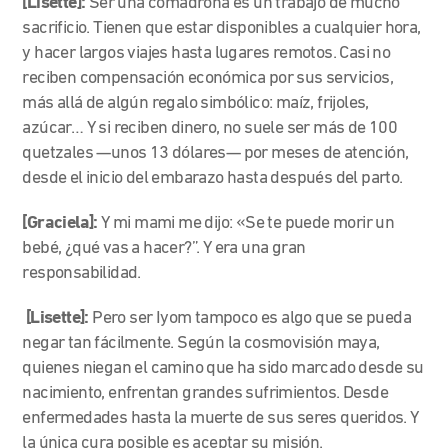
[Lisette]:
Ser una comadrona es un trabajo de mucho
sacrificio. Tienen que estar disponibles a cualquier hora,
y hacer largos viajes hasta lugares remotos. Casi no
reciben compensación económica por sus servicios,
más allá de algún regalo simbólico: maíz, frijoles,
azúcar… Y si reciben dinero, no suele ser más de 100
quetzales —unos 13 dólares— por meses de atención,
desde el inicio del embarazo hasta después del parto.
[Graciela]:
Y mi mami me dijo: «Se te puede morir un
bebé, ¿qué vas a hacer?”. Y era una gran
responsabilidad.
[Lisette]:
Pero ser Iyom tampoco es algo que se pueda
negar tan fácilmente. Según la cosmovisión maya,
quienes niegan el camino que ha sido marcado desde su
nacimiento, enfrentan grandes sufrimientos. Desde
enfermedades hasta la muerte de sus seres queridos. Y
la única cura posible es aceptar su misión.