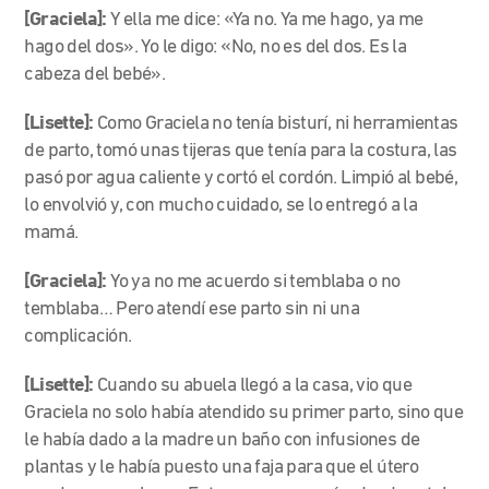
[Graciela]:
Y ella me dice: «Ya no. Ya me hago, ya me
hago del dos». Yo le digo: «No, no es del dos. Es la
cabeza del bebé».
[Lisette]:
Como Graciela no tenía bisturí, ni herramientas
de parto, tomó unas tijeras que tenía para la costura, las
pasó por agua caliente y cortó el cordón. Limpió al bebé,
lo envolvió y, con mucho cuidado, se lo entregó a la
mamá.
[Graciela]:
Yo ya no me acuerdo si temblaba o no
temblaba… Pero atendí ese parto sin ni una
complicación.
[Lisette]:
Cuando su abuela llegó a la casa, vio que
Graciela no solo había atendido su primer parto, sino que
le había dado a la madre un baño con infusiones de
plantas y le había puesto una faja para que el útero