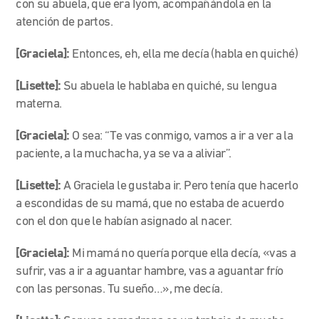
con su abuela, que era Iyom, acompañándola en la
atención de partos.
[Graciela]:
Entonces, eh, ella me decía (habla en quiché)
[Lisette]:
Su abuela le hablaba en quiché, su lengua
materna.
[Graciela]:
O sea: “Te vas conmigo, vamos a ir a ver a la
paciente, a la muchacha, ya se va a aliviar”.
[Lisette]:
A Graciela le gustaba ir. Pero tenía que hacerlo
a escondidas de su mamá, que no estaba de acuerdo
con el don que le habían asignado al nacer.
[Graciela]:
Mi mamá no quería porque ella decía, «vas a
sufrir, vas a ir a aguantar hambre, vas a aguantar frío
con las personas. Tu sueño…», me decía.