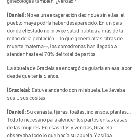
ginecólogas también, ¿verdad?
[Daniel]:
No es una exageración decir que sin ellas, el
pueblo maya podría haber desaparecido. En un país
donde el Estado no provee salud pública a más de la
mitad de la población —lo que genera altas cifras de
muerte materna—, las comadronas han llegado a
atender hasta el 70% del total de partos.
La abuela de Graciela se encargó de guiarla en esa labor
desde que tenía 6 años.
[Graciela]:
Estuve andando con mi abuela. Le llevaba
sus… sus cositas.
[Daniel]:
Su canasta, tijeras, toallas, inciensos, plantas…
Todo lo necesario para atender los partos en las casas
de las mujeres. En esas idas y venidas, Graciela
observaba todo lo que hacía su abuela. Y así iba