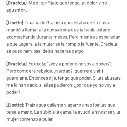
[Graciela]:
Me dijo: «Fíjate que tengo un dolor y no
aguanto».
[Lisette]:
Una tía de Graciela que estaba en su casa
mandó a llamar a la comadrona que la había estado
acompañando durante meses. Pero mientras esperaban
a que llegara, a la mujer se le rompió la fuente. Graciela
se puso nerviosa: debía hacerse cargo.
[Graciela]:
Yo decía: “¿Voy a poder o no voy a poder?”.
Pero como era rebelde, ¿verdad?, guerrera y ahí
guardiana. Entonces dije, tengo que poder. Si las abuelas
me lo han dado, si ellas pudieron, ¿por qué yo no voy a
poder?
[Lisette]:
Trajo agua caliente y agarró unas toallas que
tenía a mano. La subió a la cama, la ayudó a hincarse y la
mujer comenzó a pujar.