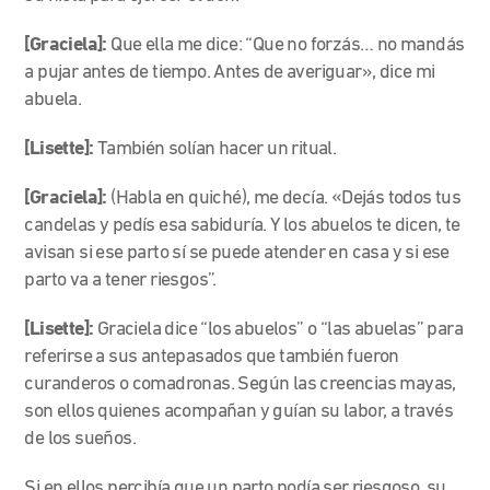
[Graciela]:
Que ella me dice: “Que no forzás… no mandás
a pujar antes de tiempo. Antes de averiguar», dice mi
abuela.
[Lisette]:
También solían hacer un ritual.
[Graciela]:
(Habla en quiché), me decía. «Dejás todos tus
candelas y pedís esa sabiduría. Y los abuelos te dicen, te
avisan si ese parto sí se puede atender en casa y si ese
parto va a tener riesgos”.
[Lisette]:
Graciela dice “los abuelos” o “las abuelas” para
referirse a sus antepasados que también fueron
curanderos o comadronas. Según las creencias mayas,
son ellos quienes acompañan y guían su labor, a través
de los sueños.
Si en ellos percibía que un parto podía ser riesgoso, su