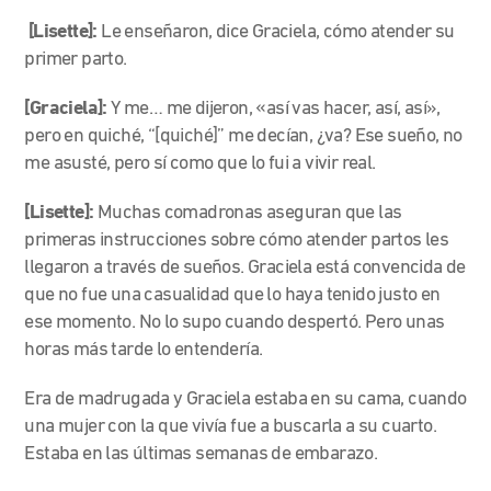
[Lisette]:
Le enseñaron, dice Graciela, cómo atender su
primer parto.
[Graciela]:
Y me… me dijeron, «así vas hacer, así, así»,
pero en quiché, “[quiché]” me decían, ¿va? Ese sueño, no
me asusté, pero sí como que lo fui a vivir real.
[Lisette]:
Muchas comadronas aseguran que las
primeras instrucciones sobre cómo atender partos les
llegaron a través de sueños. Graciela está convencida de
que no fue una casualidad que lo haya tenido justo en
ese momento. No lo supo cuando despertó. Pero unas
horas más tarde lo entendería.
Era de madrugada y Graciela estaba en su cama, cuando
una mujer con la que vivía fue a buscarla a su cuarto.
Estaba en las últimas semanas de embarazo.