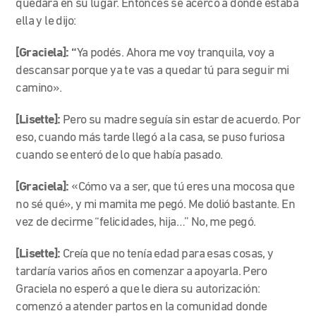
quedara en su lugar. Entonces se acercó a donde estaba
ella y le dijo:
[Graciela]: “
Ya podés. Ahora me voy tranquila, voy a
descansar porque ya te vas a quedar tú para seguir mi
camino».
[Lisette]:
Pero su madre seguía sin estar de acuerdo. Por
eso, cuando más tarde llegó a la casa, se puso furiosa
cuando se enteró de lo que había pasado.
[Graciela]:
«Cómo va a ser, que tú eres una mocosa que
no sé qué», y mi mamita me pegó. Me dolió bastante. En
vez de decirme “felicidades, hija…” No, me pegó.
[Lisette]:
Creía que no tenía edad para esas cosas, y
tardaría varios años en comenzar a apoyarla. Pero
Graciela no esperó a que le diera su autorización:
comenzó a atender partos en la comunidad donde