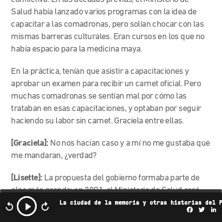
Salud había lanzado varios programas con la idea de
capacitar a las comadronas, pero solían chocar con las
mismas barreras culturales. Eran cursos en los que no
había espacio para la medicina maya.
En la práctica, tenían que asistir a capacitaciones y
aprobar un examen para recibir un carnet oficial. Pero
muchas comadronas se sentían mal por cómo las
trataban en esas capacitaciones, y optaban por seguir
haciendo su labor sin carnet. Graciela entre ellas.
[Graciela]:
No nos hacían caso y a mí no me gustaba que
me mandaran, ¿verdad?
[Lisette]:
La propuesta del gobierno formaba parte de
algo más grande: en 2001, el Ministerio de Salud creó
políticas para cumplir con los Objetivos del Milenio de la
La ciudad de la memoria y otras historias del 
Facebo
Twi
L
ONU para disminuir la mortalidad materna en el mundo.