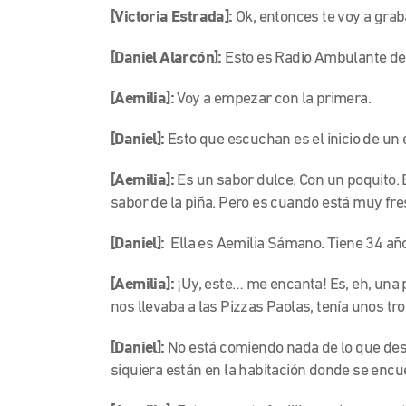
[Victoria Estrada]:
Ok, entonces te voy a grab
[Daniel Alarcón]:
Esto es Radio Ambulante de
[Aemilia]:
Voy a empezar con la primera.
[Daniel]:
Esto que escuchan es el inicio de un
[Aemilia]:
Es un sabor dulce. Con un poquito.
sabor de la piña. Pero es cuando está muy fre
[Daniel]:
Ella es Aemilia Sámano. Tiene 34 año
[Aemilia]:
¡Uy, este… me encanta! Es, eh, un
nos llevaba a las Pizzas Paolas, tenía unos
[Daniel]:
No está comiendo nada de lo que desc
siquiera están en la habitación donde se encu