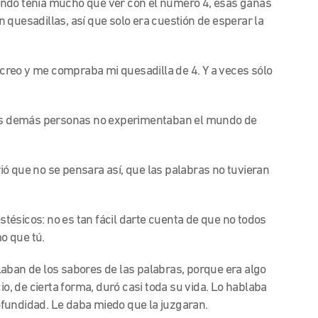
endo tenía mucho que ver con el número 4, esas ganas
 quesadillas, así que solo era cuestión de esperar la
recreo y me compraba mi quesadilla de 4. Y a veces sólo
las demás personas no experimentaban el mundo de
ó que no se pensara así, que las palabras no tuvieran
estésicos: no es tan fácil darte cuenta de que no todos
o que tú.
aban de los sabores de las palabras, porque era algo
io, de cierta forma, duró casi toda su vida. Lo hablaba
fundidad. Le daba miedo que la juzgaran.