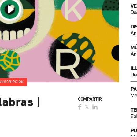
VE
De
DI
An
MÚ
An
IL
Di
ANSCRIPCIÓN
PA
Mé
labras |
COMPARTIR
TE
Ep
PU