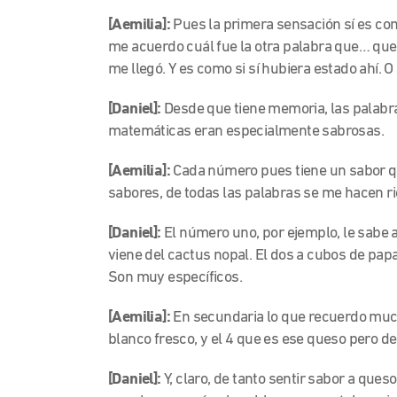
[Aemilia]:
Pues la primera sensación sí es co
me acuerdo cuál fue la otra palabra que… que ha
me llegó. Y es como si sí hubiera estado ahí. O se
[Daniel]:
Desde que tiene memoria, las palabras
matemáticas eran especialmente sabrosas.
[Aemilia]:
Cada número pues tiene un sabor q
sabores, de todas las palabras se me hacen ri
[Daniel]:
El número uno, por ejemplo, le sabe 
viene del cactus nopal. El dos a cubos de papa 
Son muy específicos.
[Aemilia]:
En secundaria lo que recuerdo much
blanco fresco, y el 4 que es ese queso pero de
[Daniel]:
Y, claro, de tanto sentir sabor a que