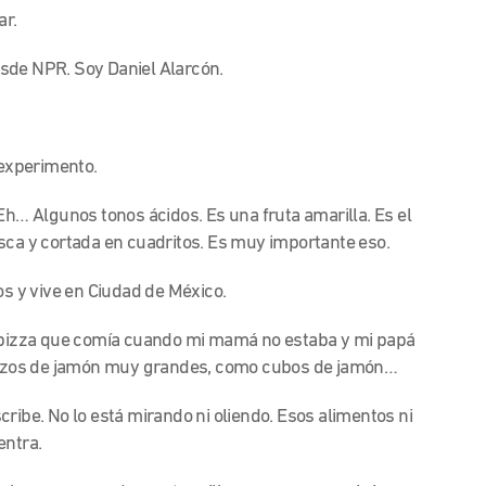
ar.
sde NPR. Soy Daniel Alarcón.
 experimento.
 Eh… Algunos tonos ácidos. Es una fruta amari
lla. Es el
sca y cortada en cuadritos. Es muy importante eso.
s y vive en Ciudad de México.
a pizza que comía cuando mi mamá no estaba y mi papá
 trozos de jamón muy grandes, como cubos de jamón…
ribe. No lo está mirando ni oliendo. Esos alimentos ni
entra.