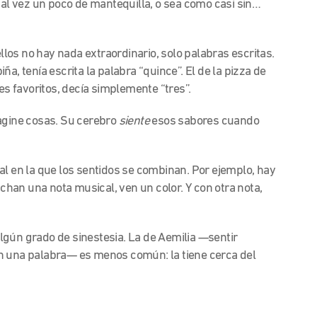
tal vez un poco de mantequilla, o sea como casi sin…
ellos no hay nada extraordinario, solo palabras escritas.
piña, tenía escrita la palabra “quince”. El de la pizza de
es favoritos, decía simplemente “tres”.
magine cosas. Su cerebro
siente
esos sabores cuando
al en la que los sentidos se combinan. Por ejemplo, hay
han una nota musical, ven un color. Y con otra nota,
lgún grado de sinestesia. La
de Aemilia —sentir
n una palabra— es menos común: la tiene cerca del