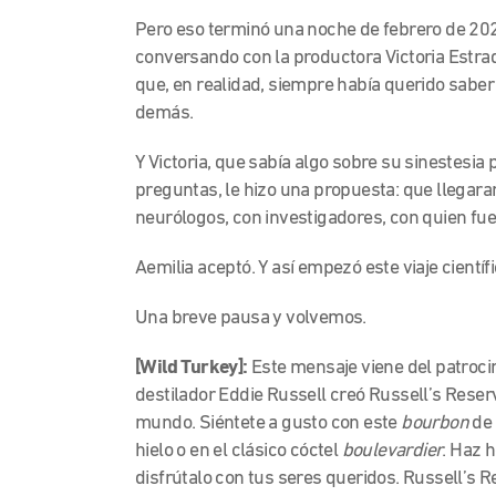
Pero eso terminó una noche de febrero de 2021
conversando con la productora Victoria Estrad
que, en realidad, siempre había querido saber 
demás.
Y Victoria, que sabía algo sobre su sinestesi
preguntas, le hizo una propuesta: que llegara
neurólogos, con investigadores, con quien fue
Aemilia aceptó. Y así empezó este viaje científi
Una breve pausa y volvemos.
[Wild Turkey]:
Este
mensaje viene del patroci
destilador Eddie Russell creó Russell’s Reser
mundo. Siéntete a gusto con este
bourbon
de 
hielo o en el clásico cóctel
boulevardier
. Haz 
disfrútalo con tus seres queridos. Russell’s R