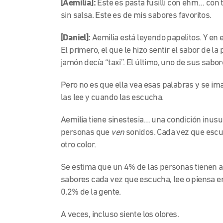
[Aemilia]:
Este es pasta fusilli con ehm… con 
sin salsa. Este es de mis sabores favoritos.
[Daniel]:
Aemilia está leyendo papelitos. Y en 
El primero, el que le hizo sentir el sabor de la 
jamón decía “taxi”. El último, uno de sus sabor
Pero no es que ella vea esas palabras y se i
las lee y cuando las escucha.
Aemilia tiene sinestesia… una condición inusu
personas que
ven
sonidos. Cada vez que escuc
otro color.
Se estima que un 4% de las personas tienen a
sabores cada vez que escucha, lee o piensa e
0,2% de la gente.
A veces, incluso siente los olores.