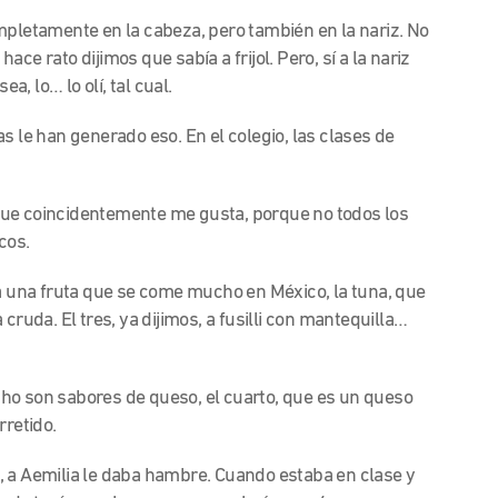
mpletamente en la cabeza, pero también en la nariz. No
ce rato dijimos que sabía a frijol. Pero, sí a la nariz
a, lo… lo olí, tal cual.
 le han generado eso. En el colegio, las clases de
ue coincidentemente me gusta, porque no todos los
cos.
a una fruta que se come mucho en México, la tuna, que
cruda. El tres, ya dijimos, a fusilli con mantequilla…
o son sabores de queso, el cuarto, que es un queso
rretido.
so, a Aemilia le daba hambre. Cuando estaba en clase y