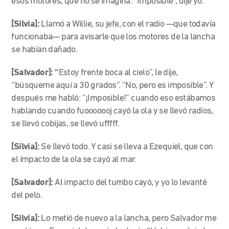
esos motores, que no se imagina. “Imposible”, dije yo.
[Silvia]:
Llamó a Willie, su jefe, con el radio
—
que todavía
funcionaba
—
para avisarle que los motores de la lancha
se habían dañado.
[Salvador]: “
Estoy frente boca al cielo”, le dije,
“búsqueme aquí a 30 grados”. “No, pero es imposible”. Y
después me habló: “¡Imposible!” cuando eso estábamos
hablando cuando fuooooooj cayó la ola y se llevó radios,
se llevó cobijas, se llevó ufffff.
[Silvia]:
Se llevó todo. Y casi se lleva a Ezequiel, que con
el impacto de la ola se cayó al mar.
[Salvador]:
Al impacto del tumbo cayó, y yo lo levanté
del pelo.
[Silvia]:
Lo metió de nuevo a la lancha, pero Salvador me