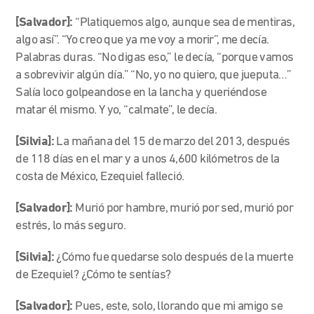
[Salvador]:
“Platiquemos algo, aunque sea de mentiras,
algo así”. “Yo creo que ya me voy a morir”, me decía.
Palabras duras. “No digas eso,” le decía, “porque vamos
a sobrevivir algún día.” “No, yo no quiero, que jueputa…”
Salía loco golpeandose en la lancha y queriéndose
matar él mismo. Y yo, “calmate”, le decía.
[Silvia]:
La mañana del 15 de marzo del 2013, después
de 118 días en el mar y a unos 4,600 kilómetros de la
costa de México, Ezequiel falleció.
[Salvador]:
Murió por hambre, murió por sed, murió por
estrés, lo más seguro.
[Silvia]:
¿Cómo fue quedarse solo después de la muerte
de Ezequiel? ¿Cómo te sentías?
[Salvador]:
Pues, este, solo, llorando que mi amigo se