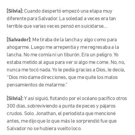
[Silvia]:
Cuando despertó empezó una etapa muy
diferente para Salvador. La soledad a veces era tan
terrible que varias veces pensó en suicidarse…
[Salvador]:
Me tiraba de la lancha y algo como para
ahogarme. Luego me arrepentía y me regresaba a la
lancha. No me comía ni un tiburón. Era un peligro. Yo
estaba metido al agua para ver si algo me come. No, no,
nunca me tocó nada. Yo le pedía gracias a Dios, le decía,
“Dios mío dame direcciones, que me quite los malos
pensamientos de matarme.”
[Silvia]:
Y así siguió, flotando por el océano pacífico otros
300 días, sobreviviendo a punta de peces y pájaros
crudos. Solo. Jonathan, el periodista que mencioné
antes, me dijo que lo que más le sorprendió fue que
Salvador no se hubiera vuelto loco.