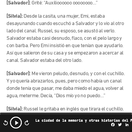
[Salvador]:
Grité: “Auxilioooooo oooooooo…”
[Silvia]:
Desde la casita, una mujer, Emi, estaba
desayunando cuando escuchó a Salvador y lo vio al otro
lado del canal. Russel, su esposo, se asustó al verlo.
Salvador estaba casi desnudo, flaco, con el pelo largo y
con barba. Pero Emi insistió en que tenían que ayudarlo.
Así que salieron de su casa y se empezaron a acercar al
canal. Salvador estaba del otro lado.
[Salvador]:
Me vieron peludo, desnudo, y con el cuchillo.
Y yo quería abrazarlos, pues, pero como había un canal
donde tenía que pasar, me daba miedo el agua, volver al
agua, meterme. Decía, “Dios mío yo no puedo…”
[Silvia]:
Russel le gritaba en inglés que tirara el cuchillo.
Salvador no entendía inglés, pero entendió las señas, y
La ciudad de la memoria y otras historias del 
no quería deshacerse de su cuchillo
—
había sido clave
Facebo
Twi
L
en su supervivencia
—
. Pero se resignó y después de