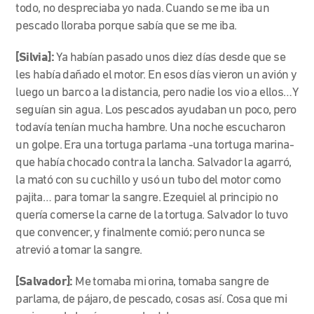
todo, no despreciaba yo nada. Cuando se me iba un
pescado lloraba porque sabía que se me iba.
[Silvia]:
Ya habían pasado unos diez días desde que se
les había dañado el motor. En esos días vieron un avión y
luego un barco a la distancia, pero nadie los vio a ellos…Y
seguían sin agua. Los pescados ayudaban un poco, pero
todavía tenían mucha hambre. Una noche escucharon
un golpe. Era una tortuga parlama -una tortuga marina-
que había chocado contra la lancha. Salvador la agarró,
la mató con su cuchillo y usó un tubo del motor como
pajita… para tomar la sangre. Ezequiel al principio no
quería comerse la carne de la tortuga. Salvador lo tuvo
que convencer, y finalmente comió; pero nunca se
atrevió a tomar la sangre.
[Salvador]:
Me tomaba mi orina, tomaba sangre de
parlama, de pájaro, de pescado, cosas así. Cosa que mi