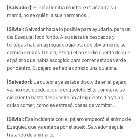
[Salvador]:
El niño lloraba mucho, extrañaba a su
mamá, no sé quién, a sus hermanos…
[Silvia]:
Salvador hacía lo posible para ayudarlo, pero un
día Ezequiel toco fondo. A su dieta de pescados y
tortugas habían agregado pájaros, que obviamente se
comían crudos. Un día, Ezequiel no se dio cuenta de que
el pájaro que había escogido para comer estaba verde
por dentro. El pájaro se había comido una culebra.
[Salvador]:
La culebra ya estaba disolvida en el pájaro,
va, no más quedó el puro esqueleto. Él lo comió, no se
dio cuenta hasta despuecito. Ya al siguiente día ya no
quiso comer, como se estresó, cosas de vomitar..
.
[Silvia]:
Ese incidente con el pájaro empeoró el ánimo de
Ezequiel, que ya estaba por el suelo. Salvador seguía
tratando de animarlo.