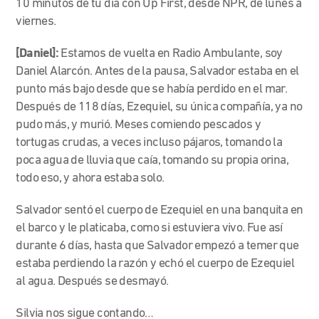
10 minutos de tu día con Up First, desde NPR, de lunes a
viernes.
[Daniel]:
Estamos de vuelta en Radio Ambulante, soy
Daniel Alarcón. Antes de la pausa, Salvador estaba en el
punto más bajo desde que se había perdido en el mar.
Después de 118 días, Ezequiel, su única compañía, ya no
pudo más, y murió. Meses comiendo pescados y
tortugas crudas, a veces incluso pájaros, tomando la
poca agua de lluvia que caía, tomando su propia orina,
todo eso, y ahora estaba solo.
Salvador sentó el cuerpo de Ezequiel en una banquita en
el barco y le platicaba, como si estuviera vivo. Fue así
durante 6 días, hasta que Salvador empezó a temer que
estaba perdiendo la razón y echó el cuerpo de Ezequiel
al agua. Después se desmayó.
Silvia nos sigue contando…