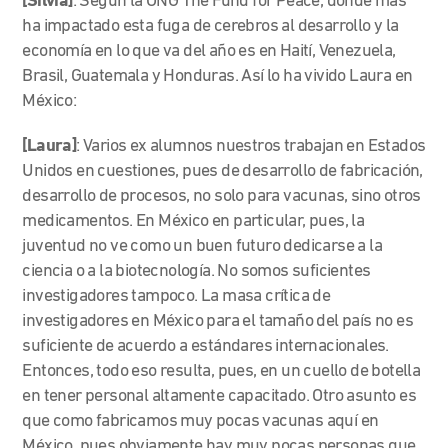
[Silvia]
: Según la ONG The Fund for Peace, donde más
ha impactado esta fuga de cerebros al desarrollo y la
economía en lo que va del año es en Haití, Venezuela,
Brasil, Guatemala y Honduras. Así lo ha vivido Laura en
México:
[Laura]
: Varios ex alumnos nuestros trabajan en Estados
Unidos en cuestiones, pues de desarrollo de fabricación,
desarrollo de procesos, no solo para vacunas, sino otros
medicamentos. En México en particular, pues, la
juventud no ve como un buen futuro dedicarse a la
ciencia o a la biotecnología. No somos suficientes
investigadores tampoco. La masa crítica de
investigadores en México para el tamaño del país no es
suficiente de acuerdo a estándares internacionales.
Entonces, todo eso resulta, pues, en un cuello de botella
en tener personal altamente capacitado. Otro asunto es
que como fabricamos muy pocas vacunas aquí en
México, pues obviamente hay muy pocas personas que