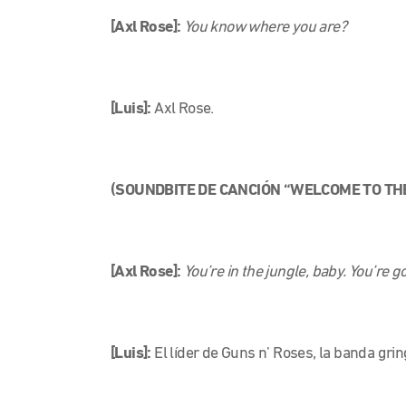
[Axl Rose]:
You know where you are?
[Luis]:
Axl Rose.
(SOUNDBITE DE CANCIÓN “WELCOME TO THE
[Axl Rose]:
You’re in the jungle, baby. You’re g
[Luis]:
El líder de Guns n’ Roses, la banda gri