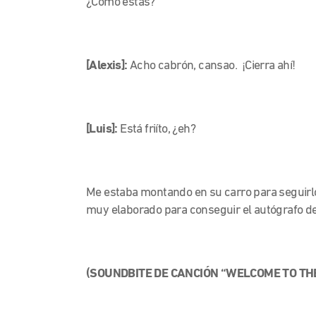
¿Cómo estás?
[Alexis]:
Acho cabrón, cansao. ¡Cierra ahí!
[Luis]:
Está friíto, ¿eh?
Me estaba montando en su carro para seguirlo 
muy elaborado para conseguir el autógrafo de
(SOUNDBITE DE CANCIÓN “WELCOME TO THE