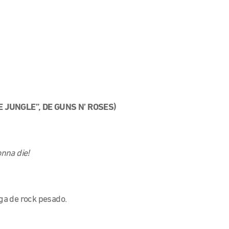
 JUNGLE”, DE GUNS N’ ROSES)
onna die!
nga de rock pesado.