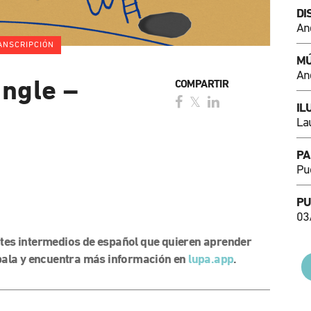
DI
An
ANSCRIPCIÓN
MÚ
An
ngle –
COMPARTIR
IL
La
PA
Pu
PU
03
tes intermedios de español que quieren aprender
bala y encuentra más información en
lupa.app
.