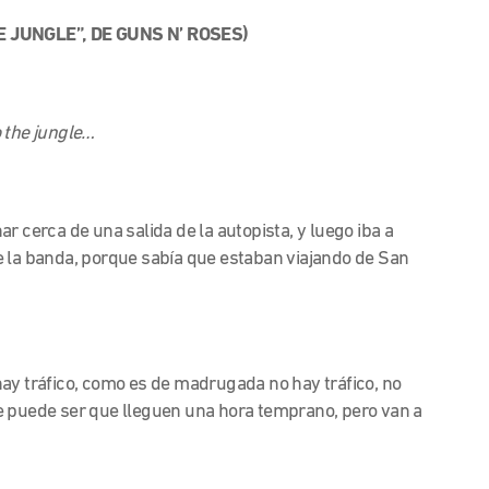
 JUNGLE”, DE GUNS N’ ROSES)
o the jungle…
nar cerca de una salida de la autopista, y luego iba a
e la banda, porque sabía que estaban viajando de San
 hay tráfico, como es de madrugada no hay tráfico, no
e puede ser que lleguen una hora temprano, pero van a