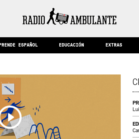
 la memoria y otras historias del Perú
PRENDE ESPAÑOL
EDUCACIÓN
EXTRAS
C
PR
Lui
ED
Ca