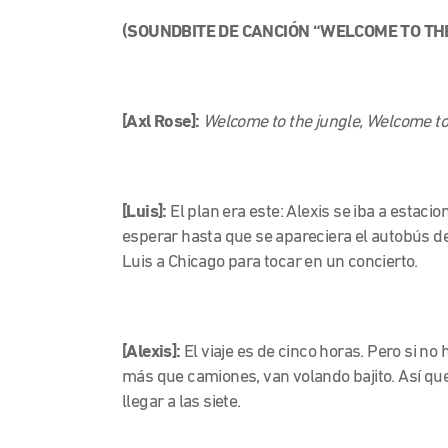
(SOUNDBITE DE CANCIÓN “WELCOME TO THE
[Axl Rose]:
Welcome to the jungle, Welcome t
[Luis]:
El plan era este: Alexis se iba a estacio
esperar hasta que se apareciera el autobús d
Luis a Chicago para tocar en un concierto.
[Alexis]:
El viaje es de cinco horas. Pero si no
más que camiones, van volando bajito. Así qu
llegar a las siete.