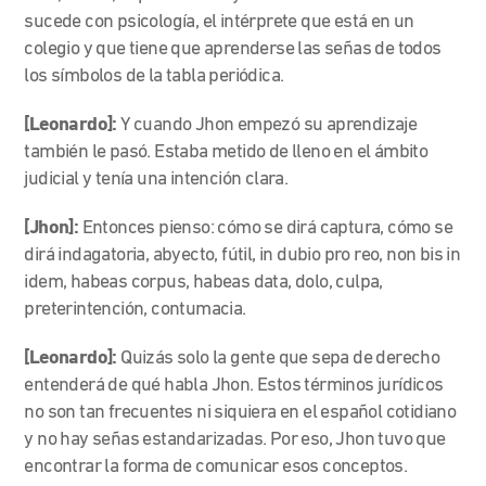
sucede con psicología, el intérprete que está en un
colegio y que tiene que aprenderse las señas de todos
los símbolos de la tabla periódica.
[Leonardo]:
Y cuando Jhon empezó su aprendizaje
también le pasó. Estaba metido de lleno en el ámbito
judicial y tenía una intención clara.
[Jhon]:
Entonces pienso: cómo se dirá captura, cómo se
dirá indagatoria, abyecto, fútil, in dubio pro reo, non bis in
idem, habeas corpus, habeas data, dolo, culpa,
preterintención, contumacia.
[Leonardo]:
Quizás solo la gente que sepa de derecho
entenderá de qué habla Jhon. Estos términos jurídicos
no son tan frecuentes ni siquiera en el español cotidiano
y no hay señas estandarizadas. Por eso, Jhon tuvo que
encontrar la forma de comunicar esos conceptos.