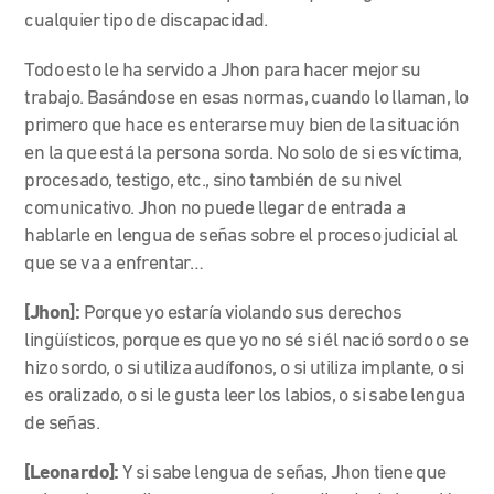
cualquier tipo de discapacidad.
Todo esto le ha servido a Jhon para hacer mejor su
trabajo. Basándose en esas normas, cuando lo llaman, lo
primero que hace es enterarse muy bien de la situación
en la que está la persona sorda. No solo de si es víctima,
procesado, testigo, etc., sino también de su nivel
comunicativo. Jhon no puede llegar de entrada a
hablarle en lengua de señas sobre el proceso judicial al
que se va a enfrentar…
[Jhon]:
Porque yo estaría violando sus derechos
lingüísticos, porque es que yo no sé si él nació sordo o se
hizo sordo, o si utiliza audífonos, o si utiliza implante, o si
es oralizado, o si le gusta leer los labios, o si sabe lengua
de señas.
[Leonardo]:
Y si sabe lengua de señas, Jhon tiene que