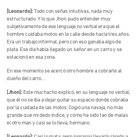
[Leonardo]:
Todo con señas intuitivas, nada muy
estructurado. Y lo que Jhon pudo entender muy
subjetivamente de ese lenguaje no verbal era que el
hombre cuidaba motos en la calle desde hacía tres años.
Era un trabajo informal, pero con eso ganaba algo de
plata. Ese día había llegado un señor en un carro y se
estacionó en esa zona.
En ese momento se acercó otro hombre a cobrarle al
dueño del carro…
[Jhon]:
Este muchacho explicó, en su lenguaje no verbal,
que él no se iba a dejar quitar su espacio donde cobraba
por la cuidada de las motos. Cogió una navaja, no más
grande que mi dedo índice, y cómo ha sido tan de malas
el otro man y casi se lo lleva, hermano.
[Leonardo]:
Casi lo mata, pero lograron llevarlo rápido a