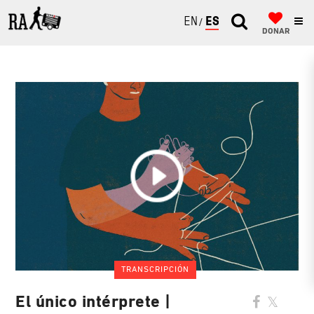
ENGLISH
ESPAÑOL
DONAR
TRANSCRIPCIÓN
El único intérprete |