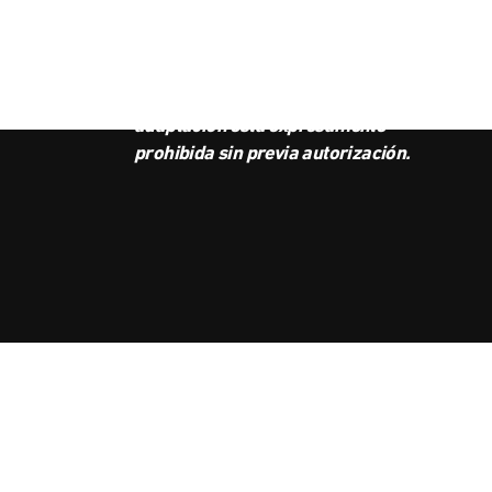
BOL
Este podcast es propiedad de
Radio Ambulante Studios.
Cualquier copia, distribución o
adaptación está expresamente
prohibida sin previa autorización.