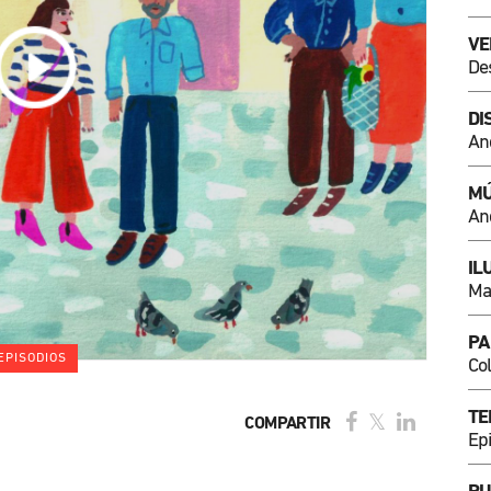
VE
De
DI
An
MÚ
An
IL
Ma
PA
EPISODIOS
Co
TE
COMPARTIR
Ep