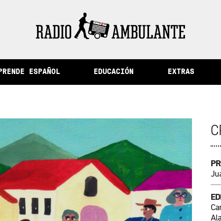
de la memoria y otras historias del Perú
PRENDE ESPAÑOL
EDUCACIÓN
EXTRAS
C
PR
Ju
ED
Ca
Al