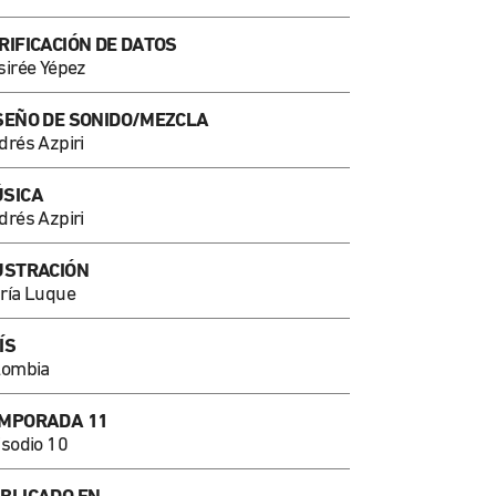
RIFICACIÓN DE DATOS
sirée Yépez
SEÑO DE SONIDO/MEZCLA
drés Azpiri
SICA
drés Azpiri
USTRACIÓN
ría Luque
ÍS
lombia
MPORADA 11
isodio 10