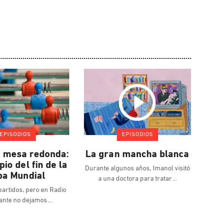
EPISODIOS
EPISODIOS
 mesa redonda:
La gran mancha blanca
pio del fin de la
Durante algunos años, Imanol visitó
pa Mundial
a una doctora para tratar
partidos, pero en Radio
nte no dejamos