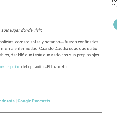
PU
11
olo lugar donde vivir.
olicías, comerciantes y notarios— fueron confinados
a misma enfermedad. Cuando Claudia supo que su tío
blos, decidió que tenía que verlo con sus propios ojos.
anscripción
del episodio «El lazareto».
.
odcasts
|
Google Podcasts