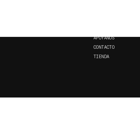
ETÍN
INICIO
EPISODIOS
APRENDE ESPAÑOL
APÓYANOS
CONTACTO
TIENDA