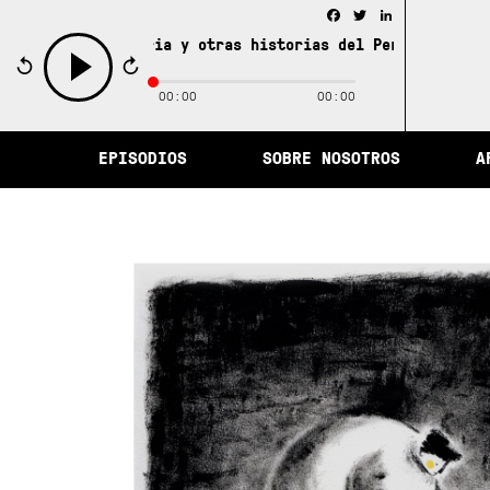
Facebook
Twitter
LinkedIn
ad de la memoria y otras historias del Perú /
La ciudad 
00:00
00:00
play
EPISODIOS
SOBRE NOSOTROS
A