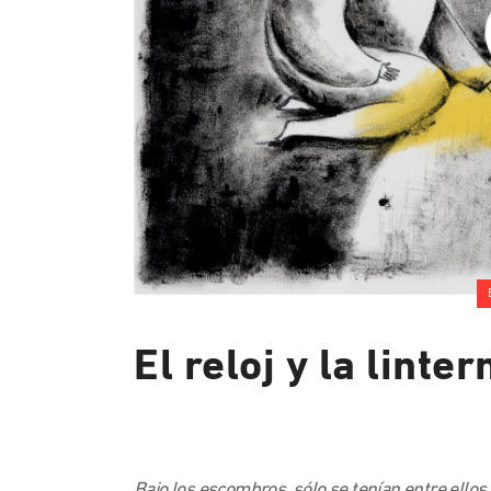
El reloj y la linter
Bajo los escombros, sólo se tenían entre ellos.