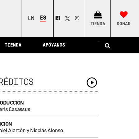
ESPAÑOL
ENGLISH
TIENDA
DONAR
–
TIENDA
APÓYANOS
RÉDITOS
ODUCCIÓN
eris Casassus
ICIÓN
iel Alarcón y Nicolás Alonso.