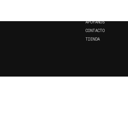
EPISODIOS
APRENDE ESPAÑOL
APÓYANOS
CONTACTO
TIENDA