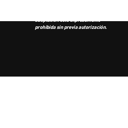
Radio Ambulante Studios.
Cualquier copia, distribución o
adaptación está expresamente
prohibida sin previa autorización.