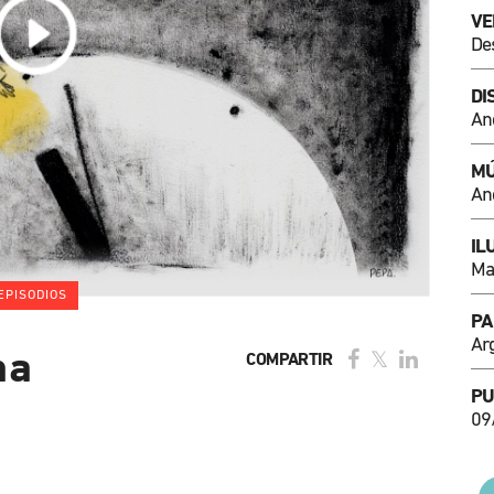
VE
De
DI
An
MÚ
An
IL
Ma
EPISODIOS
PA
Ar
na
COMPARTIR
PU
09