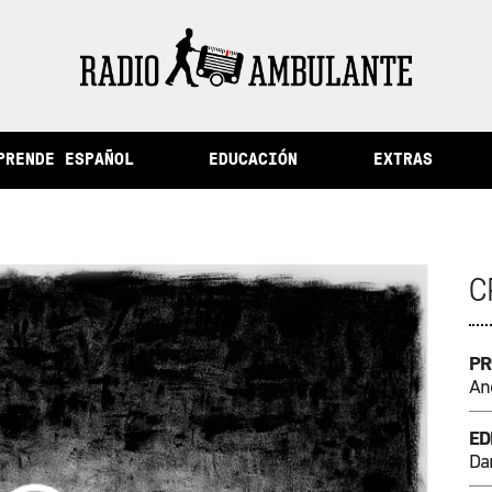
de la memoria y otras historias del Perú
PRENDE ESPAÑOL
EDUCACIÓN
EXTRAS
C
PR
An
ED
Dan