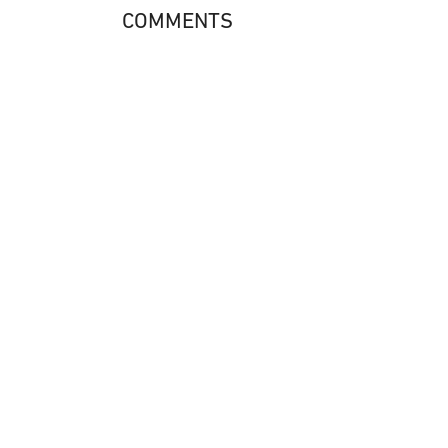
COMMENTS
SUS
BOL
Este podcast es propiedad de