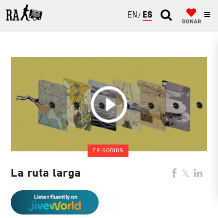
ENGLISH
ESPAÑOL
DONAR
EPISODIOS
La ruta larga