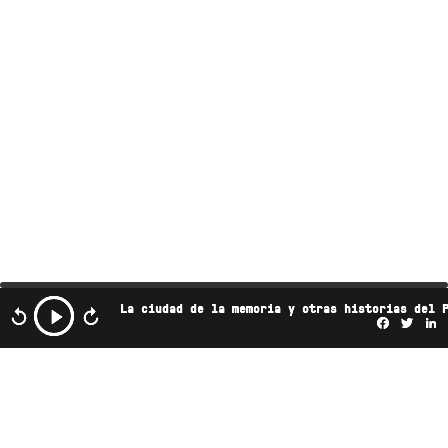
La ciudad de la memoria y otras historias del 
Facebo
Twi
L