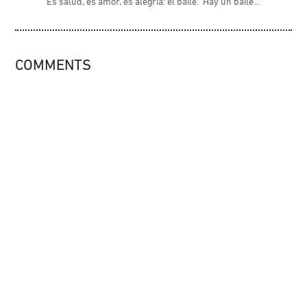
Es salud, es amor, es alegría: el baile. Hay un baile
COMMENTS