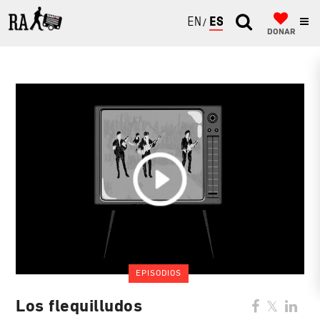
ENGLISH
ESPAÑOL
DONAR
EPISODIOS
Los flequilludos