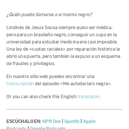
¿Quién puede llamarse a sí mismo negro?
Lindinês de Jesus Sousa siempre quiso ser médica,
pero para un brasileño negro, conseguir un cupo en la
universidad para estudiar medicina era casi imposible.
Una ley de «cuotas raciales» por reparación histórica le
abrió una puerta, pero también la expuso a un esquema
de fraudes y privilegios.
En nuestro sitio web puedes encontrar una
transcripción
del episodio «Me autodeclaro negra».
Or you can also check this English
translation
.
ESCÚCHALO EN:
NPR One
|
Spotify
|
Apple
Podcasts
|
Google Podcasts