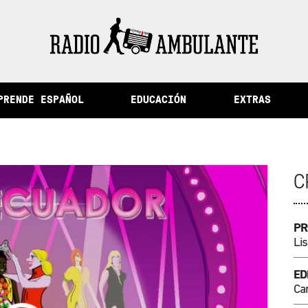
 de la memoria y otras historias del Perú
PRENDE ESPAÑOL
EDUCACIÓN
EXTRAS
C
PR
Lis
ED
Ca