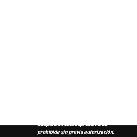
SUS
BOL
Este podcast es propiedad de
Radio Ambulante Studios.
Cualquier copia, distribución o
adaptación está expresamente
prohibida sin previa autorización.