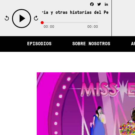
Facebook
Twitter
LinkedIn
dad de la memoria y otras historias del Perú /
La ciudad
00:00
00:00
play
EPISODIOS
SOBRE NOSOTROS
A