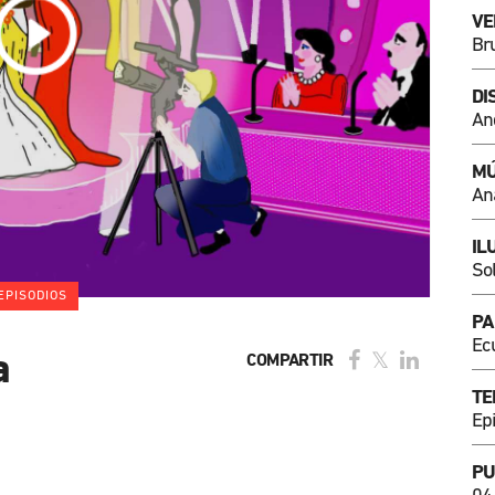
VE
Br
DI
An
MÚ
An
IL
So
EPISODIOS
PA
Ec
a
COMPARTIR
TE
Ep
PU