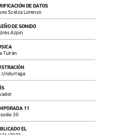
RIFICACIÓN DE DATOS
uno Scelza Lorenzo
SEÑO DE SONIDO
drés Azpiri
SICA
a Tuirán
USTRACIÓN
l Undurraga
ÍS
uador
MPORADA 11
isodio 30
BLICADO EL