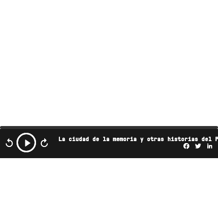
La ciudad de la memoria y otras historias del 
Facebo
Twi
L
Este podcast es propiedad de Radio Ambulante