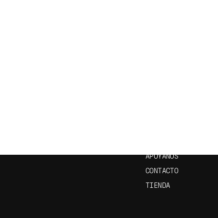
CRÍBETE A NUESTRO
ENLACES ÚTILES
ETÍN
INICIO
EPISODIOS
APRENDE ESPAÑOL
APÓYANOS
CONTACTO
TIENDA