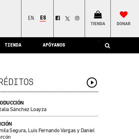
ESPAÑOL
ENGLISH
TIENDA
DONAR
–
TIENDA
APÓYANOS
RÉDITOS
ODUCCIÓN
talia Sánchez Loayza
ICIÓN
mila Segura, Luis Fernando Vargas y Daniel
arcón