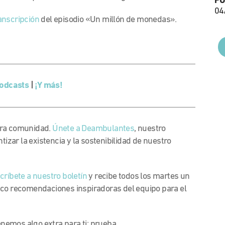
PU
04
anscripción
del episodio «Un millón de monedas».
.
odcasts
|
¡Y más!
tra comunidad.
Únete a Deambulantes
, nuestro
zar la existencia y la sostenibilidad de nuestro
críbete a nuestro boletín
y recibe todos los martes un
nco recomendaciones inspiradoras del equipo para el
nemos algo extra para ti: prueba