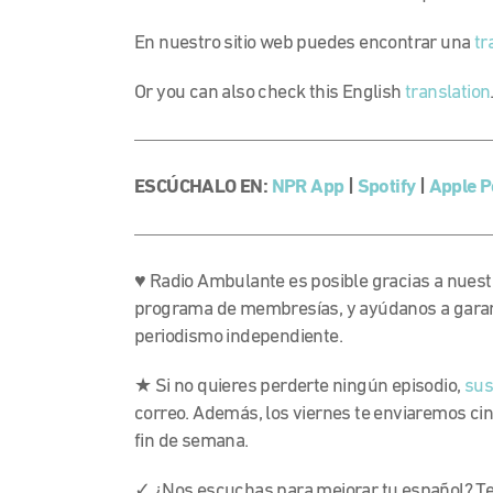
En nuestro sitio web puedes encontrar una
tr
Or you can also check this English
translation
ESCÚCHALO EN:
NPR App
|
Spotify
|
Apple P
♥ Radio Ambulante es posible gracias a nues
programa de membresías, y ayúdanos a garanti
periodismo independiente.
★ Si no quieres perderte ningún episodio,
sus
correo. Además, los viernes te enviaremos ci
fin de semana.
✓ ¿Nos escuchas para mejorar tu español? Te