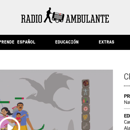
e la memoria y otras historias del Perú
PRENDE ESPAÑOL
EDUCACIÓN
EXTRAS
C
PR
Na
ED
Ca
Al