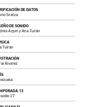
RIFICACIÓN DE DATOS
uno Scelza
SEÑO DE SONIDO
drés Azpiri y Ana Tuirán
SICA
a Tuirán
USTRACIÓN
rai Álvarez
ÍS
nezuela
MPORADA 13
isodio 27