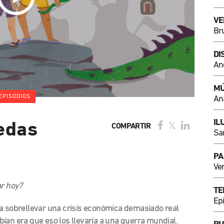
VE
Br
DI
An
MÚ
EPISODIOS
An
IL
edas
COMPARTIR
Sa
PA
Ve
ar hoy?
TE
Ep
ra sobrellevar una crisis económica demasiado real
ían era que eso los llevaría a una guerra mundial.