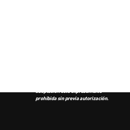
SUS
BOL
Este podcast es propiedad de
Radio Ambulante Studios.
Cualquier copia, distribución o
adaptación está expresamente
prohibida sin previa autorización.