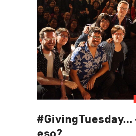
#GivingTuesday… 
eso?