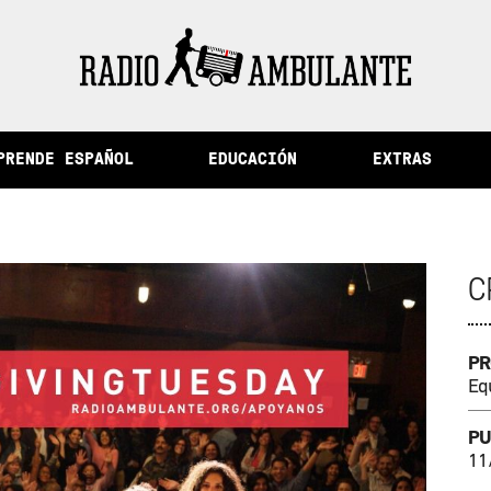
a memoria y otras historias del Perú
PRENDE ESPAÑOL
EDUCACIÓN
EXTRAS
C
PR
Eq
PU
11