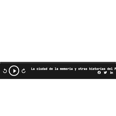
La ciudad de la memoria y otras historias del 
Facebo
Twi
L
Este podcast es propiedad de Radio Ambulante
Studios. Cualquier copia, distribución o adaptación