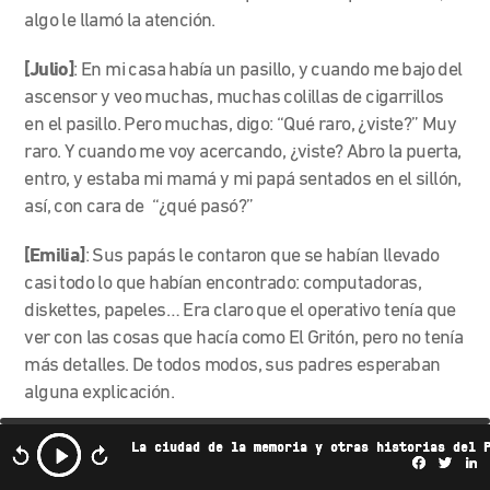
algo le llamó la atención.
[Julio]
: En mi casa había un pasillo, y cuando me bajo del
ascensor y veo muchas, muchas colillas de cigarrillos
en el pasillo. Pero muchas, digo: “Qué raro, ¿viste?” Muy
raro. Y cuando me voy acercando
, ¿viste? A
bro la puerta,
entro, y estaba mi mamá y mi papá sentados en el sillón,
así, con cara de “¿qué pasó?”
[Emilia]
: Sus papás le contaron que se habían llevado
casi todo lo que habían encontrado: computadoras,
diskettes, papeles… Era claro que el operativo tenía que
ver con las cosas que hacía como El Gritón, pero no tenía
más detalles. De todos modos, sus padres esperaban
alguna explicación.
[Julio]
:
Y justamente la pregunta fue: “Bueno, ¿hiciste
La ciudad de la memoria y otras historias del 
Facebo
Twi
L
algo malo?, bueno, ¿y a dónde entraste?” Ahí sí, ahí sí me