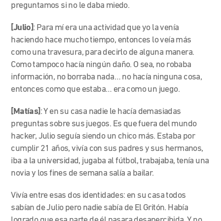
preguntamos si no le daba miedo.
[Julio]
:
Para mí er
a una actividad que yo la venía
haciendo hace mucho tiempo,
entonces
lo veía más
como una travesura, para decirlo de alguna manera.
Como tampoco hacía ningún daño. O sea, no robaba
información, no borraba nada… no hacía ninguna cosa,
entonces como que estaba… era como un juego.
[Matías]
: Y en su casa nadie le hacía demasiadas
preguntas sobre sus juegos. Es que fuera del mundo
hacker, Julio seguía siendo un chico más.
Estaba por
cumplir 21 años, vivía con sus padres y sus hermanos,
iba a la universidad, jugaba al fútbol, trabajaba, tenía una
novia y los fines de semana salía a bailar.
Vivía entre esas dos identidades: en su casa todos
sabían de Julio pero nadie
sabía de El Gritón. Había
logrado que esa parte de él pasara desapercibida. Y no