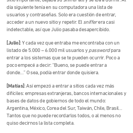
sitio importante, dejaba su
sniffer
allí y se iba a dormir. Al
día siguiente tenía en su computadora una lista de
usuarios y contraseñas. Solo era cuestión de entrar,
acceder a un nuevo sitio y repetir. El
sniffer
era casi
indetectable, así que Julio pasaba desapercibido.
[Julio]
: Y cada vez que entraba me encontraba con un
listado de 5.000 – 6.000 mil usuarios y
password
para
entrar a los sistemas que se te pueden ocurrir. Poco a
poco empecé a decir: “Bueno, se puede entrar a
donde…” O sea, podía entrar donde quisiera.
[Matías]
: Así empezó a entrar a sitios cada vez más
difíciles: empresas extranjeras, bancos internacionales y
bases de datos de gobiernos de todo el mundo:
Argentina, México, Corea del Sur, Taiwán, Chile, Brasil…
Tantos que no puede recordarlos todos, o al menos no
quiso decirnos la lista completa.