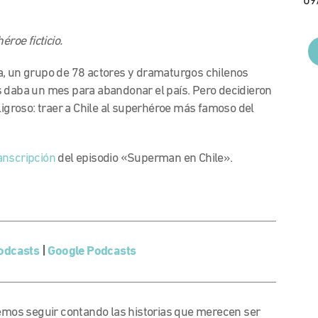
09
roe ficticio.
a, un grupo de 78 actores y dramaturgos chilenos
s daba un mes para abandonar el país. Pero decidieron
ligroso: traer a Chile al superhéroe más famoso del
anscripción
del episodio «Superman en Chile».
.
odcasts
|
Google Podcasts
emos seguir contando las historias que merecen ser