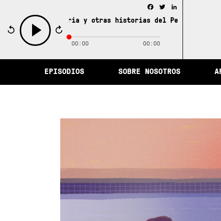
Facebook
Twitter
LinkedIn
ad de la memoria y otras historias del Perú /
La ciudad 
00:00
00:00
play
EPISODIOS
SOBRE NOSOTROS
A