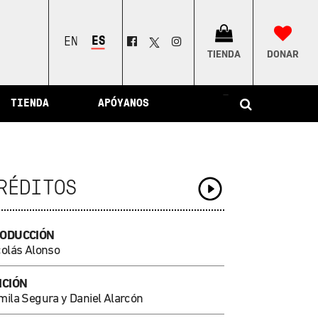
ESPAÑOL
ENGLISH
TIENDA
DONAR
–
TIENDA
APÓYANOS
RÉDITOS
ODUCCIÓN
colás Alonso
ICIÓN
mila Segura
y Daniel Alarcón