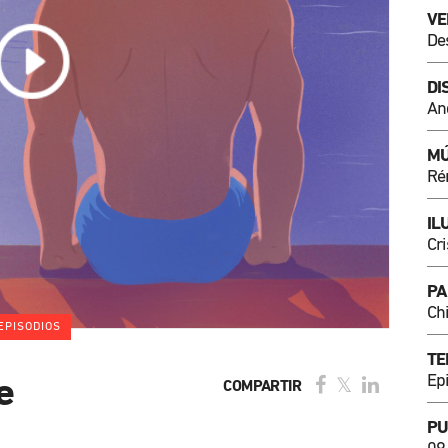
VE
De
DI
An
MÚ
Ré
IL
Cri
PA
Chi
EPISODIOS
TE
Ep
e
COMPARTIR
PU