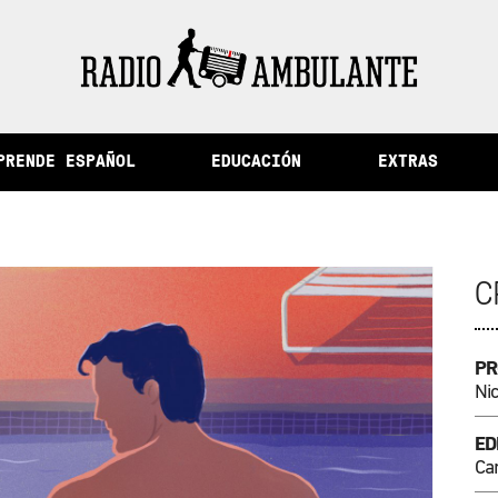
de la memoria y otras historias del Perú
PRENDE ESPAÑOL
EDUCACIÓN
EXTRAS
C
PR
Ni
ED
Ca