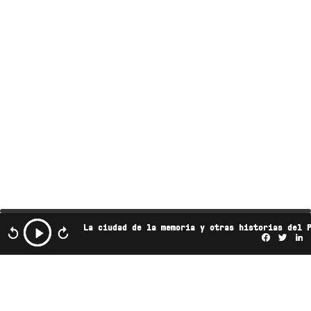
La ciudad de la memoria y otras historias del 
Facebo
Twi
L