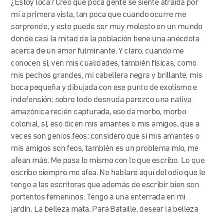
¿Estoy loca? Creo que poca gente se siente atraída por
mí a primera vista, tan poca que cuando ocurre me
sorprende, y esto puede ser muy molesto en un mundo
donde casi la mitad de la población tiene una anécdota
acerca de un amor fulminante. Y claro, cuando me
conocen sí, ven mis cualidades, también físicas, como
mis pechos grandes, mi cabellera negra y brillante, mis
boca pequeña y dibujada con ese punto de exotismo e
indefensión; sobre todo desnuda parezco una nativa
amazónica recién capturada, eso da morbo, morbo
colonial, sí, eso dicen mis amantes o mis amigos, que a
veces son genios feos: considero que si mis amantes o
mis amigos son feos, también es un problema mío, me
afean más. Me pasa lo mismo con lo que escribo. Lo que
escribo siempre me afea. No hablaré aquí del odio que le
tengo a las escritoras que además de escribir bien son
portentos femeninos. Tengo a una enterrada en mi
jardín. La belleza mata. Para Bataille, desear la belleza