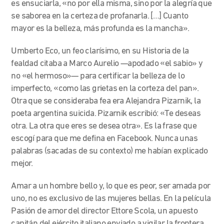
es ensuciarla, «no por ella misma, sino por la alegría que
se saborea en la certeza de profanarla. […] Cuanto
mayor es la belleza, más profunda es la mancha».
Umberto Eco, un feo clarísimo, en su Historia de la
fealdad citaba a Marco Aurelio —apodado «el sabio» y
no «el hermoso»— para certificar la belleza de lo
imperfecto, «como las grietas en la corteza del pan».
Otra que se consideraba fea era Alejandra Pizarnik, la
poeta argentina suicida. Pizarnik escribió: «Te deseas
otra. La otra que eres se desea otra». Es la frase que
escogí para que me defina en Facebook. Nunca unas
palabras (sacadas de su contexto) me habían explicado
mejor.
Amar a un hombre bello y, lo que es peor, ser amada por
uno, no es exclusivo de las mujeres bellas. En la película
Pasión de amor del director Ettore Scola, un apuesto
capitán del ejército italiano enviado a vigilar la frontera