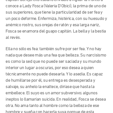
conoce a Lady Fosca (Valeria D’Obici), la prima de uno de
sus superiores, que tiene la particularidad de ser fea y
un poco deforme. Enfermiza, histérica, con su huesudo y
anémico rostro, sus orejas de ratón y esa larga nariz,
Fosca se enamora del guapo capitán. La bella y la bestia
al revés.
Ella no sólo es fea: también sufre por ser fea. Y no hay
nada que desee más una fea que belleza. Su narcisismo
es como la sed que no puede ser saciada y su mundo
interior un lugar a oscuras, por eso desea a quien
técnicamente no puede desearla. Y lo asedia. Es capaz
de humillarse por él, su entrega es desesperada y
salvaje, su anhelo la enaltece, diríase que hasta la
embellece. El suyo es un amor subversivo; algunos
ineptos lo llamarían suicida. En realidad, Fosca se desea
otra. No ama tanto al hombre como la belleza de ese
hombre y sueña con hacerla suya porque de esta