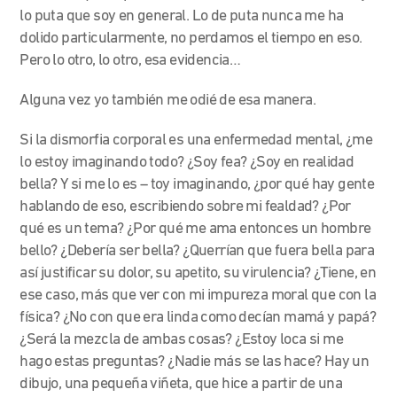
lo puta que soy en general. Lo de puta nunca me ha
dolido particularmente, no perdamos el tiempo en eso.
Pero lo otro, lo otro, esa evidencia…
Alguna vez yo también me odié de esa manera.
Si la dismorfia corporal es una enfermedad mental, ¿me
lo estoy imaginando todo? ¿Soy fea? ¿Soy en realidad
bella? Y si me lo es – toy imaginando, ¿por qué hay gente
hablando de eso, escribiendo sobre mi fealdad? ¿Por
qué es un tema? ¿Por qué me ama entonces un hombre
bello? ¿Debería ser bella? ¿Querrían que fuera bella para
así justificar su dolor, su apetito, su virulencia? ¿Tiene, en
ese caso, más que ver con mi impureza moral que con la
física? ¿No con que era linda como decían mamá y papá?
¿Será la mezcla de ambas cosas? ¿Estoy loca si me
hago estas preguntas? ¿Nadie más se las hace? Hay un
dibujo, una pequeña viñeta, que hice a partir de una