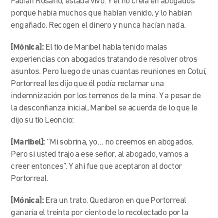
Fabián Rosario, estaba vivo.
Y él no creía en abogados
porque había muchos que habían venido, y lo habían
engañado. Recogen el dinero y nunca hacían nada.
[Mónica]:
El tío de Maribel había tenido malas
experiencias con abogados tratando de resolver otros
asuntos. Pero luego de unas cuantas reuniones en Cotuí,
Portorreal les dijo que él podía reclamar una
indemnización por los terrenos de la mina. Y a pesar de
la desconfianza inicial, Maribel se acuerda de lo que le
dijo su tío Leoncio:
[Maribel]:
“Mi sobrina, yo… no creemos en abogados.
Pero si usted trajo a ese señor, al abogado, vamos a
creer entonces”. Y ahí fue que aceptaron al doctor
Portorreal.
[Mónica]:
Era un trato. Quedaron en que Portorreal
ganaría el treinta por ciento de lo recolectado por la