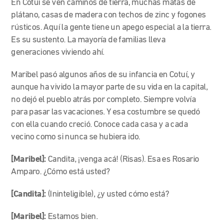
En Cotuí se ven caminos de tierra, muchas matas de
plátano, casas de madera con techos de zinc y fogones
rústicos. Aquí la gente tiene un apego especial a la tierra.
Es su sustento. La mayoría de familias lleva
generaciones viviendo ahí.
Maribel pasó algunos años de su infancia en Cotuí, y
aunque ha vivido la mayor parte de su vida en la capital,
no dejó el pueblo atrás por completo. Siempre volvía
para pasar las vacaciones. Y esa costumbre se quedó
con ella cuando creció. Conoce cada casa y a cada
vecino como si nunca se hubiera ido.
[Maribel]:
Candita, ¡venga acá! (Risas). Esa es Rosario
Amparo. ¿Cómo está usted?
[Candita]:
(Ininteligible), ¿y usted cómo está?
[Maribel]:
Estamos bien.