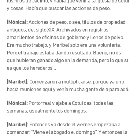
los hijos de Jacinto, y había que venir a la iglesia de Cotuí
y cosas. Había que buscar las acciones de peso.
[Mónica]:
Acciones de peso, o sea, títulos de propiedad
antiguos, del siglo XIX. Archivados en registros
amarillentos de oficinas de gobierno y llenos de polvo.
Era mucho trabajo, y Maribel solo era una voluntaria.
Pero el trabajo estaba dando resultado. Bueno, no es
que hubieran ganado algo en la demanda, pero lo que sí
es que los herederos…
[Maribel]:
Comenzaron a multiplicarse, porque ya uno
hacía reuniones aquí y venía mucha gente de a para acá.
[Mónica]:
Portorreal viajaba a Cotuí casi todas las
semanas, usualmente los domingos.
[Maribel]:
Entonces ya desde el viernes empezaba a
comenzar: “Viene el abogado el domingo”. Y entonces la