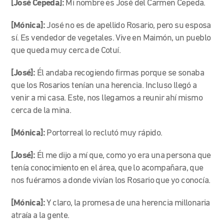
[José Cepeda]:
Mi nombre es José del Carmen Cepeda.
[Mónica]:
José no es de apellido Rosario, pero su esposa
sí. Es vendedor de vegetales. Vive en Maimón, un pueblo
que queda muy cerca de Cotuí.
[José]:
Él andaba recogiendo firmas porque se sonaba
que los Rosarios tenían una herencia. Incluso llegó a
venir a mi casa. Este, nos llegamos a reunir ahí mismo
cerca de la mina.
[Mónica]:
Portorreal lo reclutó muy rápido.
[José]:
Él me dijo a mí que, como yo era una persona que
tenía conocimiento en el área, que lo acompañara, que
nos fuéramos a donde vivían los Rosario que yo conocía.
[Mónica]:
Y claro, la promesa de una herencia millonaria
atraía a la gente.