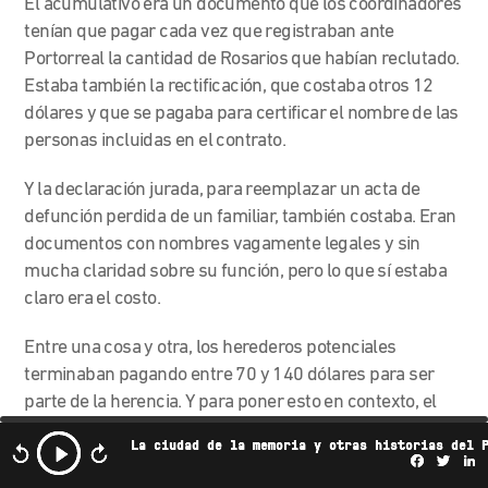
El acumulativo era un documento que los coordinadores
tenían que pagar cada vez que registraban ante
Portorreal la cantidad de Rosarios
que habían reclutado.
Estaba también la rectificación, que costaba otros 12
dólares y que se pagaba para certificar el nombre de las
personas incluidas en el contrato.
Y la declaración jurada, para reemplazar un acta de
defunción perdida de un familiar, también costaba. Eran
documentos con nombres vagamente legales y sin
mucha claridad sobre su función, pero lo que sí estaba
claro era el costo.
Entre una cosa y otra, los herederos potenciales
terminaban pagando entre 70 y 140 dólares para ser
parte de la herencia. Y para poner esto en contexto, el
salario mínimo mensual en República Dominicana, en
La ciudad de la memoria y otras historias del 
esa época, era de poco más de 200 dólares. Maribel
Facebo
Twi
L
podía ver el sacrificio que hacía su propia familia en Cotuí