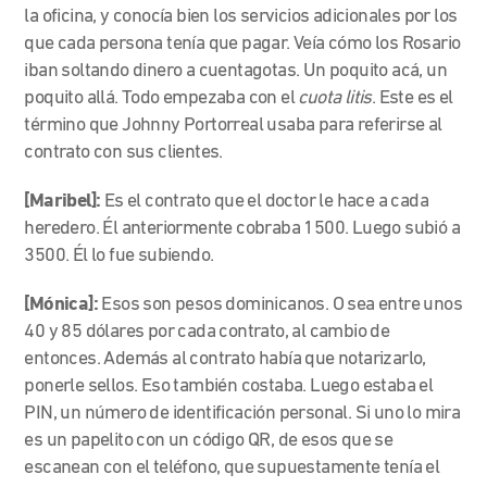
la oficina, y conocía bien los servicios adicionales por los
que cada persona tenía que pagar. Veía cómo los Rosario
iban soltando
dinero a cuentagotas. Un poquito acá, un
poquito allá. Todo empezaba con el
cuota litis
. Este es el
término que Johnny Portorreal usaba para referirse al
contrato con sus clientes.
[Maribel]:
Es el contrato que el doctor le hace a cada
heredero. Él anteriormente cobraba 1500. Luego subió a
3500. Él lo fue subiendo.
[Mónica]:
Esos son pesos dominicanos. O sea entre unos
40 y 85 dólares por cada contrato, al cambio de
entonces. Además al contrato había que notarizarlo,
ponerle sellos. Eso también costaba. Luego estaba el
PIN, un número de identificación personal. Si uno lo mira
es un papelito con un código QR, de esos que se
escanean con el teléfono, que supuestamente tenía el