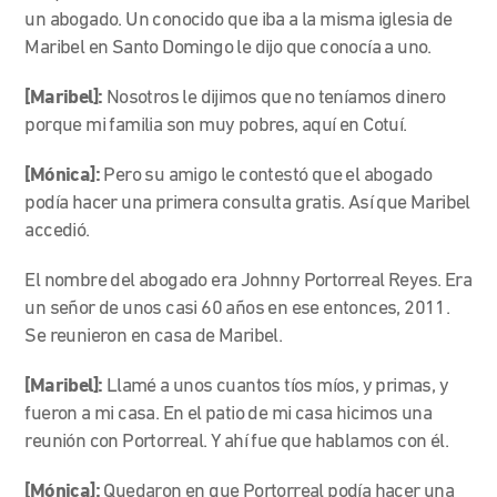
un abogado. Un conocido que iba a la misma iglesia de
Maribel en Santo Domingo le dijo que conocía a uno.
[Maribel]:
Nosotros le dijimos que no teníamos dinero
porque mi familia son muy pobres, aquí en Cotuí.
[Mónica]:
Pero su amigo le contestó que el abogado
podía hacer una primera consulta gratis. Así que Maribel
accedió.
El nombre del abogado era Johnny Portorreal Reyes. Era
un señor de unos casi 60 años en ese entonces, 2011.
Se reunieron en casa de Maribel.
[Maribel]:
Llamé a unos cuantos tíos míos, y primas, y
fueron a mi casa. En el patio de mi casa hicimos una
reunión con Portorreal. Y ahí fue que hablamos con él.
[Mónica]:
Quedaron en que Portorreal podía hacer una