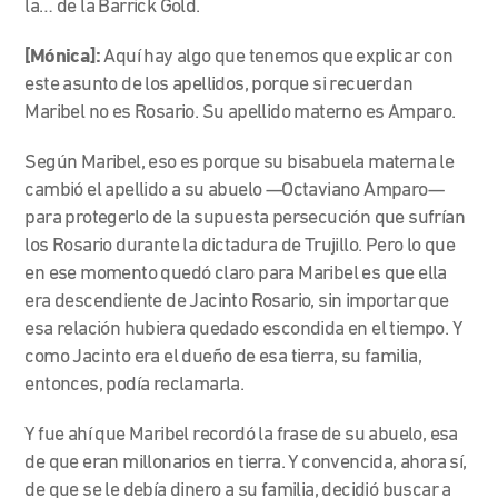
la… de la Barrick Gold.
[Mónica]:
Aquí hay algo que tenemos que explicar con
este asunto de los apellidos, porque si recuerdan
Maribel no es Rosario. Su apellido materno es Amparo.
Según Maribel, eso es porque su bisabuela materna le
cambió el apellido a su abuelo
—
Octaviano Amparo
—
para protegerlo de la supuesta persecución que sufrían
los Rosario durante la dictadura de Trujillo. Pero lo que
en ese momento quedó claro para Maribel es que ella
era descendiente de Jacinto Rosario, sin importar que
esa relación hubiera quedado escondida en el tiempo. Y
como Jacinto era el dueño de esa tierra, su familia,
entonces, podía reclamarla.
Y fue ahí que Maribel recordó la frase de su abuelo, esa
de que eran millonarios en tierra. Y convencida, ahora sí,
de que se le debía dinero a su familia, decidió buscar a