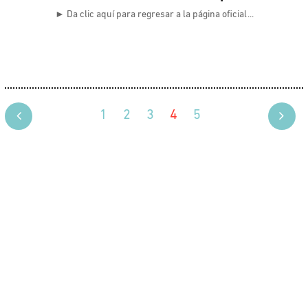
► Da clic aquí para regresar a la página oficial
1
2
3
4
5