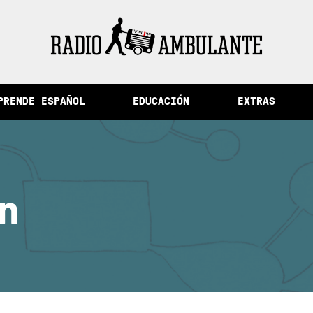
s del Perú /
La ciudad de la memoria y otras historias d
PRENDE ESPAÑOL
EDUCACIÓN
EXTRAS
n