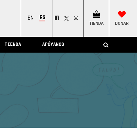
el Perú
ESPAÑOL
ENGLISH
TIENDA
DONAR
–
TIENDA
APÓYANOS