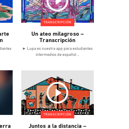
TRANSCRIPCIÓN
arte
Un ateo milagroso –
ón
Transcripción
diantes
► Lupa es nuestra app para estudiantes
intermedios de español
TRANSCRIPCIÓN
uerra
Juntos a la distancia –