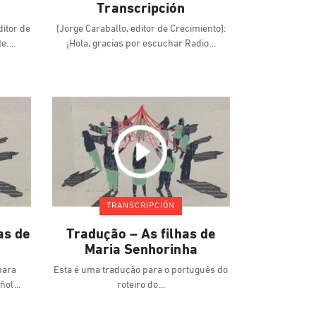
Transcripción
ditor de
[Jorge Caraballo, editor de Crecimiento]:
te.
¡Hola, gracias por escuchar Radio
TRANSCRIPCIÓN
as de
Tradução – As filhas de
Maria Senhorinha
para
Esta é uma tradução para o português do
añol
roteiro do